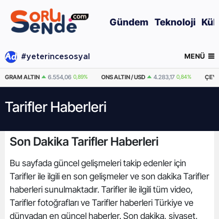
Gündem
Teknoloji
Kül
MENÜ
#yeterincesosyal
GRAM ALTIN
6.554,06
0,89%
ONS ALTIN / USD
4.283,17
0,84%
ÇEYR
Tarifler Haberleri
Son Dakika Tarifler Haberleri
Bu sayfada güncel gelişmeleri takip edenler için
Tarifler ile ilgili en son gelişmeler ve son dakika Tarifler
haberleri sunulmaktadır. Tarifler ile ilgili tüm video,
Tarifler fotoğrafları ve Tarifler haberleri Türkiye ve
dünyadan en güncel haberler. Son dakika, siyaset,