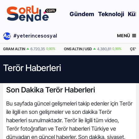
Gündem
Teknoloji
Kül
MENÜ
#yeterincesosyal
GRAM ALTIN
6.720,35
0,90%
ONS ALTIN / USD
4.380,81
0,90%
ÇEYR
Terör Haberleri
Son Dakika Terör Haberleri
Bu sayfada güncel gelişmeleri takip edenler için Terör
ile ilgili en son gelişmeler ve son dakika Terör
haberleri sunulmaktadır. Terör ile ilgili tüm video,
Terör fotoğrafları ve Terör haberleri Türkiye ve
dünyadan en güncel haberler. Son dakika, siyaset,