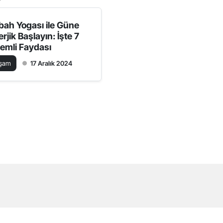
bah Yogası ile Güne
rjik Başlayın: İşte 7
emli Faydası
aşam
17 Aralık 2024