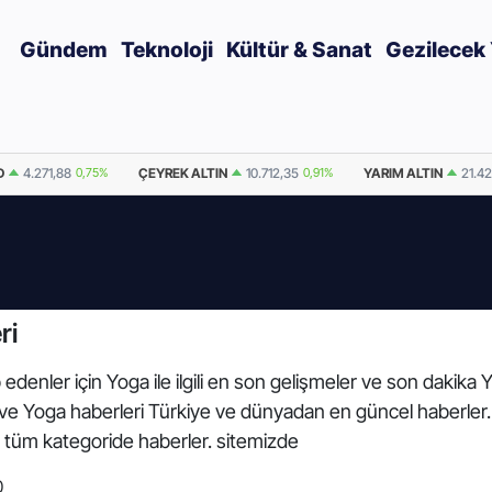
Gündem
Teknoloji
Kültür & Sanat
Gezilecek 
D
4.271,88
0,75%
ÇEYREK ALTIN
10.712,35
0,91%
YARIM ALTIN
21.42
ri
edenler için Yoga ile ilgili en son gelişmeler ve son dakika
arı ve Yoga haberleri Türkiye ve dünyadan en güncel haberler
 tüm kategoride haberler. sitemizde
0