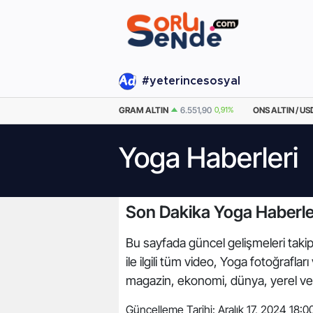
#yeterincesosyal
%
EURO
55,0384
0%
GRAM ALTIN
6.551,90
0,91%
ONS ALTIN / US
Yoga Haberleri
Son Dakika Yoga Haberle
Bu sayfada güncel gelişmeleri takip 
ile ilgili tüm video, Yoga fotoğrafl
magazin, ekonomi, dünya, yerel ve
Güncelleme Tarihi:
Aralık 17, 2024 18:0