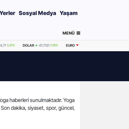
Yerler
Sosyal Medya
Yaşam
MENÜ
4,71
0,91%
DOLAR
47,7131
0.16%
EURO
55,0384
0%
GRAM ALTIN
 Yoga haberleri sunulmaktadır. Yoga
. Son dakika, siyaset, spor, güncel,