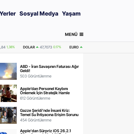
Yerler
Sosyal Medya
Yaşam
MENÜ
17%
EURO
55,0191
0%
GRAM ALTIN
6.581,91
1,38%
ONS ALTIN / U
ABD - İran Savaşının Faturası Ağır
Geldi!
503 Görüntülenme
Apple’dan Personel Kaybını
Önlemek İçin Stratejik Hamle
612 Görüntülenme
Gazze Şeridi’nde İnsani Kriz:
Temel Su İhtiyacına Erişim Sorunu
454 Görüntülenme
Apple'dan Sürpriz iOS 26.2.1