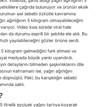
ti. Videoda, şahıs aldığı yağın ağırlığının 5
etkililere çağrıda bulunuyor ve ürünün eksik
durumun asıl sebebi özkütle kavramına
ğın ağırlığının 5 kilogram olmayabileceğini
 varıyor. Video kısa sürede viral hale
ları da durumu esprili bir şekilde ele aldı. Bu
 hızlı yayılabileceğini gözler önüne serdi.
ın 5 kilogram gelmediğini fark etmesi ve
sosyal medyada büyük yankı uyandırdı.
yın detaylarını bilmeden şaşkınlıklarını dile
deonun kahramanı ise, yağın ağırlığını
e düşmüştü. Peki, bu karışıklığın sebebi
amında saklı.
?
5 litrelik ayçiçek yağını tartıya koyarak