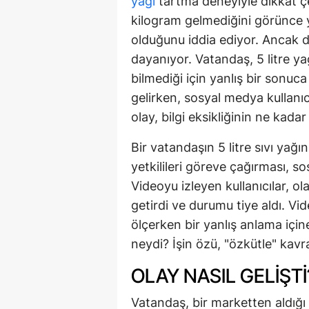
yağı
tartma deneyiyle dikkat çek
kilogram gelmediğini görünce y
olduğunu iddia ediyor. Ancak 
dayanıyor. Vatandaş, 5 litre ya
bilmediği için yanlış bir sonuca
gelirken, sosyal medya kullanıcı
olay, bilgi eksikliğinin ne kadar
Bir vatandaşın 5 litre sıvı yağ
yetkilileri göreve çağırması, 
Videoyu izleyen kullanıcılar, ola
getirdi ve durumu tiye aldı. Vi
ölçerken bir yanlış anlama için
neydi? İşin özü, "özkütle" kavr
OLAY NASIL GELIŞTI
Vatandaş, bir marketten aldığı 