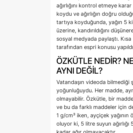
ağırlığını kontrol etmeye karar 
koydu ve ağırlığın doğru olduğu
tartıya koyduğunda, yağın 5 ki
üzerine, kandırıldığını düşüner
sosyal medyada paylaştı. Kısa 
tarafından espri konusu yapıldı
ÖZKÜTLE NEDIR? NE
AYNI DEĞIL?
Vatandaşın videoda bilmediği ş
yoğunluğuydu. Her madde, aynı
olmayabilir. Özkütle, bir madden
ve bu da farklı maddeler için d
1 g/cm³ iken, ayçiçek yağının
oluyor ki, 5 litre suyun ağırlığı 
kadar ağır olmayacaktır.