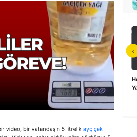
da Unutmayan
Filenin Sultanları Çeyrek Final
Ho
Süper Yaşlıların Sırrı
Heyecanı Yaşıyor
Ya
r video, bir vatandaşın 5 litrelik
ayçiçek