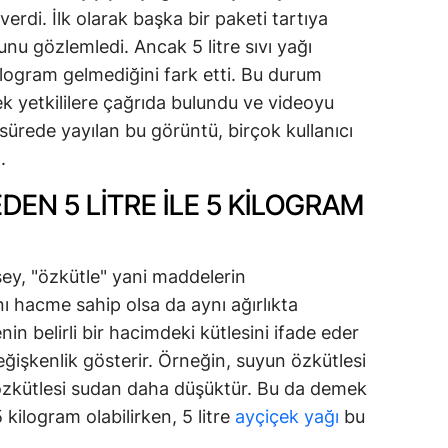
verdi. İlk olarak başka bir paketi tartıya
nu gözlemledi. Ancak 5 litre sıvı yağı
logram gelmediğini fark etti. Bu durum
ek yetkililere çağrıda bulundu ve videoyu
sürede yayılan bu görüntü, birçok kullanıcı
.
DEN 5 LITRE ILE 5 KILOGRAM
ey, "özkütle" yani maddelerin
 hacme sahip olsa da aynı ağırlıkta
in belirli bir hacimdeki kütlesini ifade eder
eğişkenlik gösterir. Örneğin, suyun özkütlesi
 özkütlesi sudan daha düşüktür. Bu da demek
5 kilogram olabilirken, 5 litre
ayçiçek yağı
bu