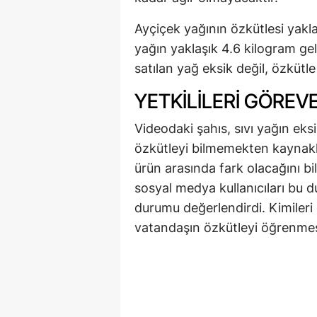
Ayçiçek yağının özkütlesi yaklaş
yağın yaklaşık 4.6 kilogram gel
satılan yağ eksik değil, özkütl
YETKILILERI GÖREV
Videodaki şahıs, sıvı yağın eks
özkütleyi bilmemekten kaynaklı 
ürün arasında fark olacağını b
sosyal medya kullanıcıları bu d
durumu değerlendirdi. Kimileri 
vatandaşın özkütleyi öğrenmesi 