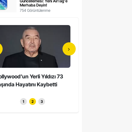
Güncellemesi: Yeni AirTag'e
Merhaba Deyin!
754 Görüntülenme
llywood’un Yerli Yıldızı 73
90 Yaşında Unutmayan
şında Hayatını Kaybetti
Beyinler: Süper Yaşlıların 
Bilimd...
1
2
3