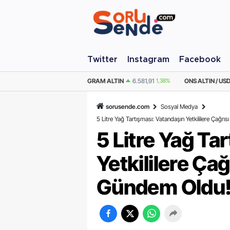
Twitter
Instagram
Facebook
AM ALTIN
6.581,91
1,38%
ONS ALTIN / USD
4.291,09
1,21%
ÇEYREK ALT
sorusende.com
Sosyal Medya
5 Litre Yağ Tartışması: Vatandaşın Yetkililere Çağ
5 Litre Yağ Ta
Yetkililere Ça
Gündem Oldu