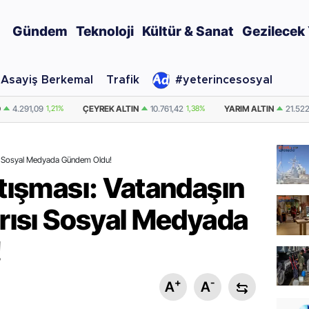
Gündem
Teknoloji
Kültür & Sanat
Gezilecek 
Asayiş Berkemal
Trafik
#yeterincesosyal
IN
10.761,42
1,38%
YARIM ALTIN
21.522,84
1,38%
DOLAR
47,7073
0.
rısı Sosyal Medyada Gündem Oldu!
rtışması: Vatandaşın
ğrısı Sosyal Medyada
!
+
-
A
A