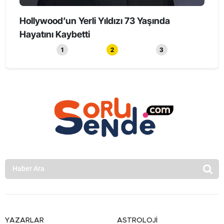
73 Yaşında
90 Yaşında Unutmayan Beyinler: Sü
Yaşlıların Sırrı Bilimd...
1
2
3
YAZARLAR
ASTROLOJİ