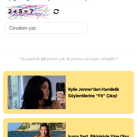
* Bu içerik ile ilgili yorum yok, ilk yorumu siz yazın, tartışalım *
Kylie Jenner’dan Hamilelik
Söylentilerine “Fit” Çıkış!
Ivana Sert, Bikinisiyle Yine Olay