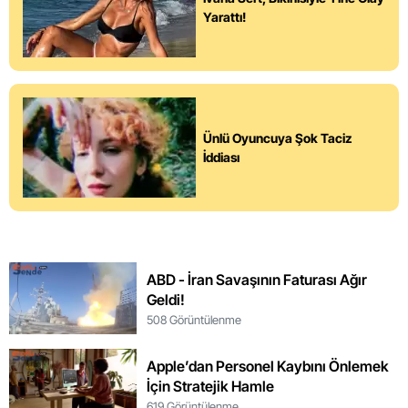
Yarattı!
Ünlü Oyuncuya Şok Taciz
İddiası
ABD - İran Savaşının Faturası Ağır
Geldi!
508 Görüntülenme
Apple’dan Personel Kaybını Önlemek
İçin Stratejik Hamle
619 Görüntülenme