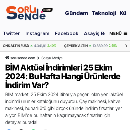
Gündem
Teknoloji
Kül
MENÜ
Twitter
Instagram
Facebook
Asayiş Berkemal
41,81
2,40%
ÇEYREK ALTIN
10.889,99
2,59%
YARIM ALTIN
21.779,98
2
sorusende.com
Sosyal Medya
BİM Aktüel İndirimleri 25 Ekim
2024: Bu Hafta Hangi Ürünlerde
İndirim Var?
BİM market, 25 Ekim 2024 itibarıyla geçerli olan yeni aktüel
indirimli ürünler kataloğunu duyurdu. Çay makinesi, kahve
makinesi, buharlı ütü gibi birçok üründe indirim fırsatları yer
alıyor. BİM'de bu haftanın kaçırılmayacak fırsatları için
detaylar burada!