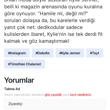
belli ki magazin arenasında oyunu kuralına
göre oynuyor. “Hamile mi, değil mi?”
soruları dolaşsa da, bu karelerle verdiği
yanıt çok net: dedikodular sadece
kulislerden ibaret, Kylie’nin ise tek derdi fit
kalmak ve göz kamaştırmak!
#Instagram
#Dekolte
#Kylie Jenner
#Tayt
#Timothée Chalamet
Yorumlar
Takma Ad
Yorum yapmak için, isterseniz
giriş yapabilir
veya
kayıt olabilirsiniz
.