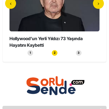
Hollywood’un Yerli Yıldızı 73 Yaşında
90 Y
Hayatını Kaybetti
Yaşlı
1
2
3