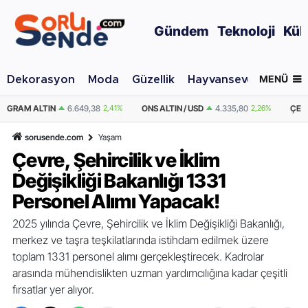
Gündem
Teknoloji
Kül
MENÜ
Dekorasyon
Moda
Güzellik
Hayvansever
Otomo
9,38
2,41%
ONS ALTIN / USD
4.335,80
2,26%
ÇEYREK ALTIN
10.871,73
sorusende.com
Yaşam
Çevre, Şehircilik ve İklim
Değişikliği Bakanlığı 1331
Personel Alımı Yapacak!
2025 yılında Çevre, Şehircilik ve İklim Değişikliği Bakanlığı,
merkez ve taşra teşkilatlarında istihdam edilmek üzere
toplam 1331 personel alımı gerçekleştirecek. Kadrolar
arasında mühendislikten uzman yardımcılığına kadar çeşitli
fırsatlar yer alıyor.