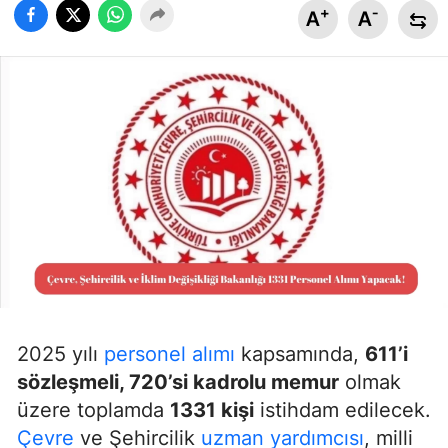
+
-
A
A
2025 yılı
personel alımı
kapsamında,
611’i
sözleşmeli, 720’si kadrolu memur
olmak
üzere toplamda
1331 kişi
istihdam edilecek.
Çevre
ve Şehircilik
uzman yardımcısı
, milli