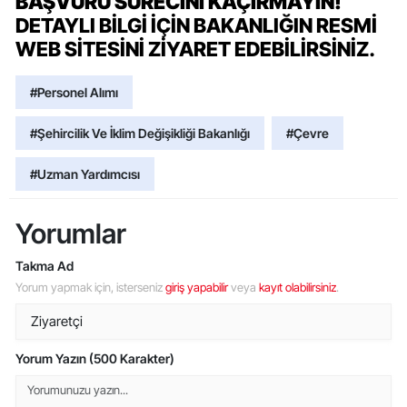
BAŞVURU SÜRECINI KAÇIRMAYIN!
DETAYLI BILGI IÇIN BAKANLIĞIN RESMI
WEB SITESINI ZIYARET EDEBILIRSINIZ.
#Personel Alımı
#Şehircilik Ve İklim Değişikliği Bakanlığı
#Çevre
#Uzman Yardımcısı
Yorumlar
Takma Ad
Yorum yapmak için, isterseniz
giriş yapabilir
veya
kayıt olabilirsiniz
.
Yorum Yazın (500 Karakter)