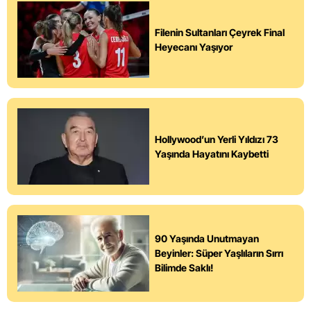
Filenin Sultanları Çeyrek Final
Heyecanı Yaşıyor
Hollywood’un Yerli Yıldızı 73
Yaşında Hayatını Kaybetti
90 Yaşında Unutmayan
Beyinler: Süper Yaşlıların Sırrı
Bilimde Saklı!