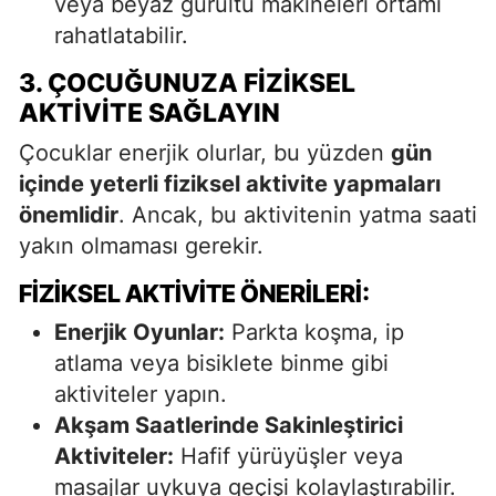
veya beyaz gürültü makineleri ortamı
rahatlatabilir.
3. ÇOCUĞUNUZA FIZIKSEL
AKTIVITE SAĞLAYIN
Çocuklar enerjik olurlar, bu yüzden
gün
içinde yeterli fiziksel aktivite yapmaları
önemlidir
. Ancak, bu aktivitenin yatma saati
yakın olmaması gerekir.
FIZIKSEL AKTIVITE ÖNERILERI:
Enerjik Oyunlar:
Parkta koşma, ip
atlama veya bisiklete binme gibi
aktiviteler yapın.
Akşam Saatlerinde Sakinleştirici
Aktiviteler:
Hafif yürüyüşler veya
masajlar uykuya geçişi kolaylaştırabilir.