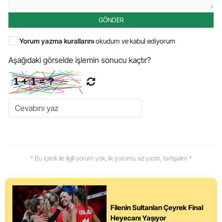
GÖNDER
Yorum yazma kurallarını
okudum ve kabul ediyorum
Aşağıdaki görselde işlemin sonucu kaçtır?
* Bu içerik ile ilgili yorum yok, ilk yorumu siz yazın, tartışalım *
Filenin Sultanları Çeyrek Final
Heyecanı Yaşıyor