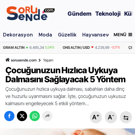
Gündem
Teknoloji
Kül
MENÜ
Dekorasyon
Moda
Güzellik
Hayvansever
Otomo
ONS ALTIN / USD
4.239,99
-0,17%
ÇEYREK ALTIN
10.619,89
0,04%
sorusende.com
Yaşam
Çocuğunuzun Hızlıca Uykuya
Dalmasını Sağlayacak 5 Yöntem
Çocuğunuzun hızlıca uykuya dalması, sabahları daha dinç
ve huzurlu uyanmasını sağlar. İşte, çocuğunuzun uykusuz
kalmasını engelleyecek 5 etkili yöntem...
+
-
A
A