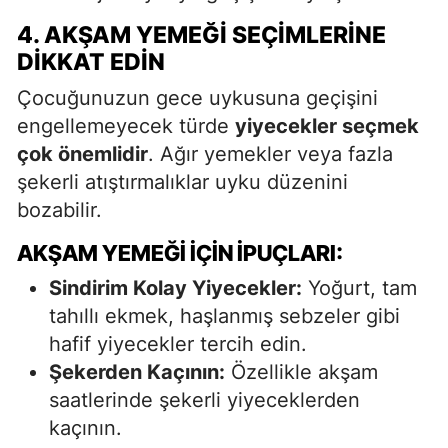
4. AKŞAM YEMEĞI SEÇIMLERINE
DIKKAT EDIN
Çocuğunuzun gece uykusuna geçişini
engellemeyecek türde
yiyecekler seçmek
çok önemlidir
. Ağır yemekler veya fazla
şekerli atıştırmalıklar uyku düzenini
bozabilir.
AKŞAM YEMEĞI İÇIN İPUÇLARI:
Sindirim Kolay Yiyecekler:
Yoğurt, tam
tahıllı ekmek, haşlanmış sebzeler gibi
hafif yiyecekler tercih edin.
Şekerden Kaçının:
Özellikle akşam
saatlerinde şekerli yiyeceklerden
kaçının.