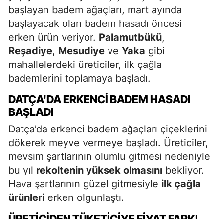
başlayan badem ağaçları, mart ayında
başlayacak olan badem hasadı öncesi
erken ürün veriyor.
Palamutbükü
,
Reşadiye
,
Mesudiye
ve
Yaka
gibi
mahallelerdeki üreticiler, ilk çağla
bademlerini toplamaya başladı.
DATÇA'DA ERKENCI BADEM HASADI
BAŞLADI
Datça’da erkenci badem ağaçları çiçeklerini
dökerek meyve vermeye başladı. Üreticiler,
mevsim şartlarının olumlu gitmesi nedeniyle
bu yıl
rekoltenin yüksek olmasını
bekliyor.
Hava şartlarının güzel gitmesiyle
ilk çağla
ürünleri
erken olgunlaştı.
ÜRETICIDEN TÜKETICIYE FIYAT FARKI