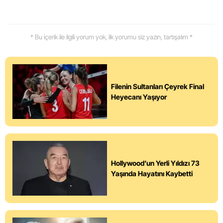
* Bu içerik ile ilgili yorum yok, ilk yorumu siz yazın, tartışalım *
Filenin Sultanları Çeyrek Final
Heyecanı Yaşıyor
Hollywood’un Yerli Yıldızı 73
Yaşında Hayatını Kaybetti