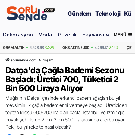
Gündem
Teknoloji
Kül
MENÜ
Dekorasyon
Moda
Güzellik
Hayvansever
Otomo
50%
ONS ALTIN / USD
4.266,17
0,44%
ÇEYREK ALTIN
10.674,39
0,50%
sorusende.com
Yaşam
Datça'da Çağla Bademi Sezonu
Başladı: Üretici 700, Tüketici 2
Bin 500 Liraya Alıyor
Muğla’nın Datça ilçesinde erkenci badem ağaçları bu yıl
mevsimin ilk çağla bademlerini vermeye başladı. Üreticiden
toptan kilosu 600-700 lira olan çağla, İstanbul ve İzmir gibi
büyük şehirlerde 2 bin-2 bin 500 lira arasında alıcı buluyor.
Peki, bu yıl rekolte nasıl olacak?