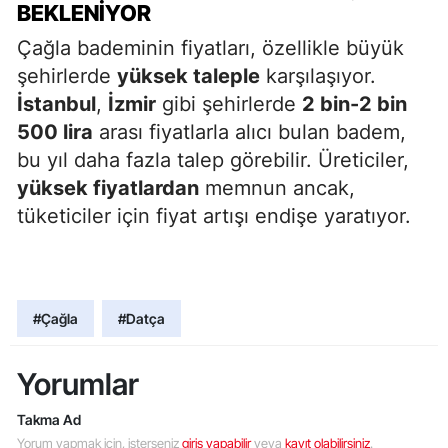
BEKLENIYOR
Çağla bademinin fiyatları, özellikle büyük
şehirlerde
yüksek taleple
karşılaşıyor.
İstanbul
,
İzmir
gibi şehirlerde
2 bin-2 bin
500 lira
arası fiyatlarla alıcı bulan badem,
bu yıl daha fazla talep görebilir. Üreticiler,
yüksek fiyatlardan
memnun ancak,
tüketiciler için fiyat artışı endişe yaratıyor.
#Çağla
#Datça
Yorumlar
Takma Ad
Yorum yapmak için, isterseniz
giriş yapabilir
veya
kayıt olabilirsiniz
.