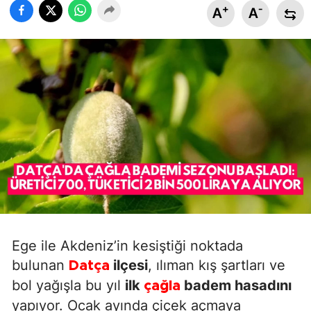
+
-
A
A
Ege ile Akdeniz’in kesiştiği noktada
bulunan
ilçesi
, ılıman kış şartları ve
Datça
bol yağışla bu yıl
ilk
badem hasadını
çağla
yapıyor. Ocak ayında çiçek açmaya