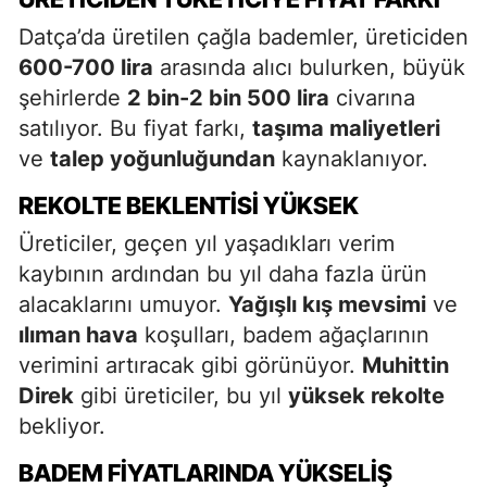
Datça’da üretilen çağla bademler, üreticiden
600-700 lira
arasında alıcı bulurken, büyük
şehirlerde
2 bin-2 bin 500 lira
civarına
satılıyor. Bu fiyat farkı,
taşıma maliyetleri
ve
talep yoğunluğundan
kaynaklanıyor.
REKOLTE BEKLENTISI YÜKSEK
Üreticiler, geçen yıl yaşadıkları verim
kaybının ardından bu yıl daha fazla ürün
alacaklarını umuyor.
Yağışlı kış mevsimi
ve
ılıman hava
koşulları, badem ağaçlarının
verimini artıracak gibi görünüyor.
Muhittin
Direk
gibi üreticiler, bu yıl
yüksek rekolte
bekliyor.
BADEM FIYATLARINDA YÜKSELIŞ