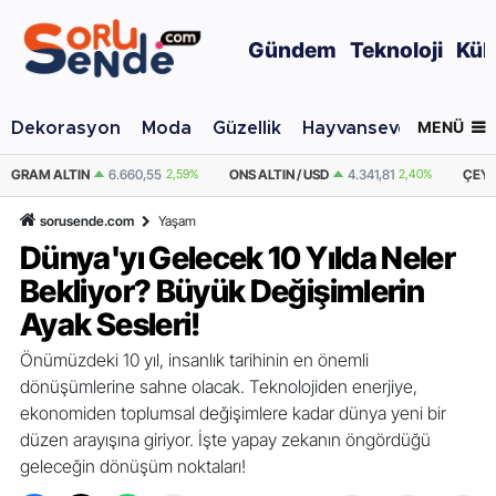
Gündem
Teknoloji
Kül
MENÜ
Dekorasyon
Moda
Güzellik
Hayvansever
Otomo
9%
ONS ALTIN / USD
4.341,81
2,40%
ÇEYREK ALTIN
10.889,99
2,59%
sorusende.com
Yaşam
Dünya'yı Gelecek 10 Yılda Neler
Bekliyor? Büyük Değişimlerin
Ayak Sesleri!
Önümüzdeki 10 yıl, insanlık tarihinin en önemli
dönüşümlerine sahne olacak. Teknolojiden enerjiye,
ekonomiden toplumsal değişimlere kadar dünya yeni bir
düzen arayışına giriyor. İşte yapay zekanın öngördüğü
geleceğin dönüşüm noktaları!