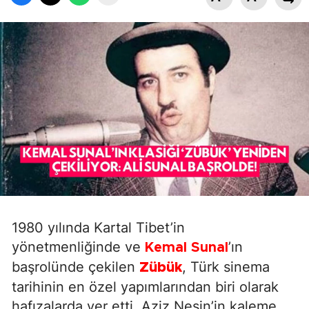
1980 yılında Kartal Tibet’in
yönetmenliğinde ve
’ın
Kemal Sunal
başrolünde çekilen
, Türk sinema
Zübük
tarihinin en özel yapımlarından biri olarak
hafızalarda yer etti. Aziz Nesin’in kaleme