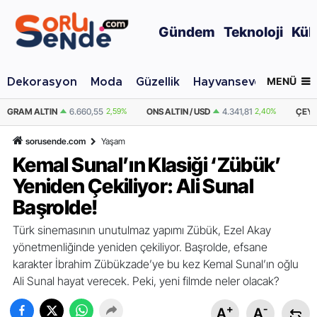
Gündem
Teknoloji
Kül
MENÜ
Dekorasyon
Moda
Güzellik
Hayvansever
Otomo
,59%
ONS ALTIN / USD
4.341,81
2,40%
ÇEYREK ALTIN
10.889,99
2,59%
sorusende.com
Yaşam
Kemal Sunal’ın Klasiği ‘Zübük’
Yeniden Çekiliyor: Ali Sunal
Başrolde!
Türk sinemasının unutulmaz yapımı Zübük, Ezel Akay
yönetmenliğinde yeniden çekiliyor. Başrolde, efsane
karakter İbrahim Zübükzade’ye bu kez Kemal Sunal’ın oğlu
Ali Sunal hayat verecek. Peki, yeni filmde neler olacak?
+
-
A
A