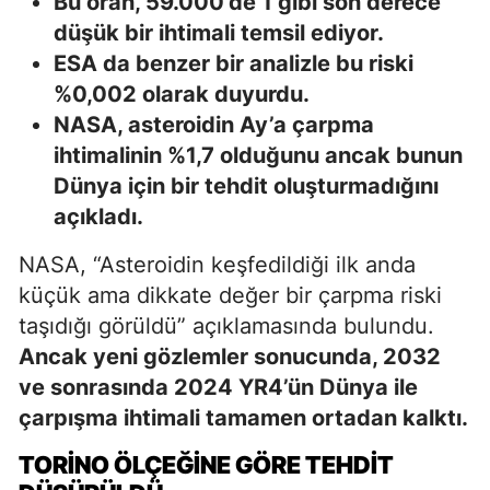
Bu oran, 59.000’de 1 gibi son derece
düşük bir ihtimali temsil ediyor.
ESA da benzer bir analizle bu riski
%0,002 olarak duyurdu.
NASA, asteroidin Ay’a çarpma
ihtimalinin %1,7 olduğunu ancak bunun
Dünya için bir tehdit oluşturmadığını
açıkladı.
NASA, “Asteroidin keşfedildiği ilk anda
küçük ama dikkate değer bir çarpma riski
taşıdığı görüldü” açıklamasında bulundu.
Ancak yeni gözlemler sonucunda, 2032
ve sonrasında 2024 YR4’ün Dünya ile
çarpışma ihtimali tamamen ortadan kalktı.
TORINO ÖLÇEĞINE GÖRE TEHDIT