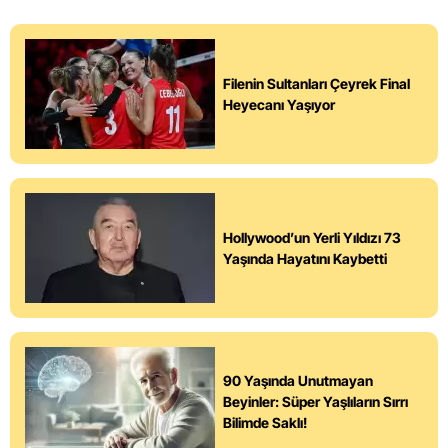
Filenin Sultanları Çeyrek Final
Heyecanı Yaşıyor
Hollywood’un Yerli Yıldızı 73
Yaşında Hayatını Kaybetti
90 Yaşında Unutmayan
Beyinler: Süper Yaşlıların Sırrı
Bilimde Saklı!