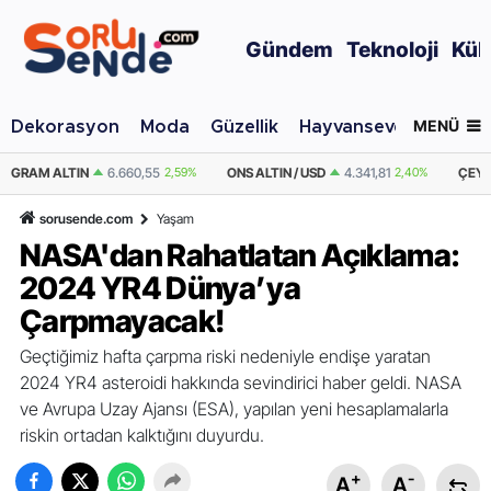
Gündem
Teknoloji
Kül
MENÜ
Dekorasyon
Moda
Güzellik
Hayvansever
Otomo
ONS ALTIN / USD
4.341,81
2,40%
ÇEYREK ALTIN
10.889,99
2,59%
YA
sorusende.com
Yaşam
NASA'dan Rahatlatan Açıklama:
2024 YR4 Dünya’ya
Çarpmayacak!
Geçtiğimiz hafta çarpma riski nedeniyle endişe yaratan
2024 YR4 asteroidi hakkında sevindirici haber geldi. NASA
ve Avrupa Uzay Ajansı (ESA), yapılan yeni hesaplamalarla
riskin ortadan kalktığını duyurdu.
+
-
A
A