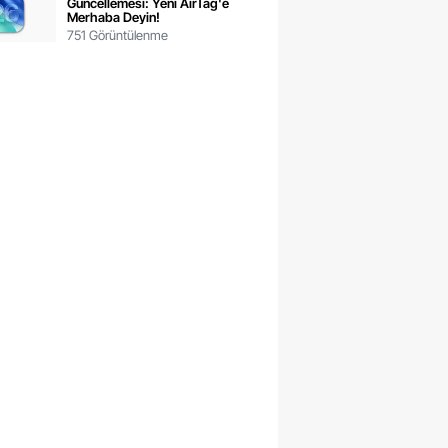
Güncellemesi: Yeni AirTag'e
Merhaba Deyin!
751 Görüntülenme