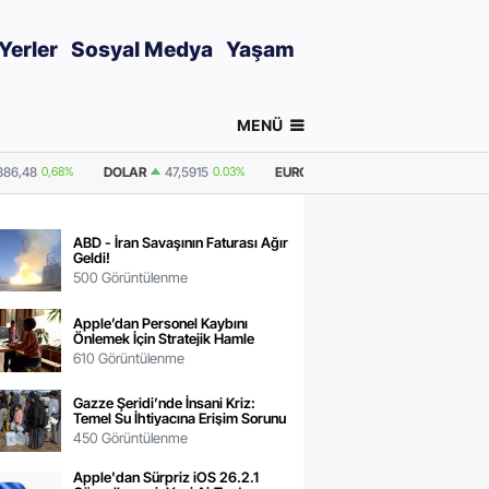
Yerler
Sosyal Medya
Yaşam
MENÜ
0.03%
EURO
55,1259
0.18%
GRAM ALTIN
6.540,21
0,68%
ONS ALTI
ABD - İran Savaşının Faturası Ağır
Geldi!
500 Görüntülenme
Apple’dan Personel Kaybını
Önlemek İçin Stratejik Hamle
610 Görüntülenme
Gazze Şeridi’nde İnsani Kriz:
Temel Su İhtiyacına Erişim Sorunu
450 Görüntülenme
Apple'dan Sürpriz iOS 26.2.1