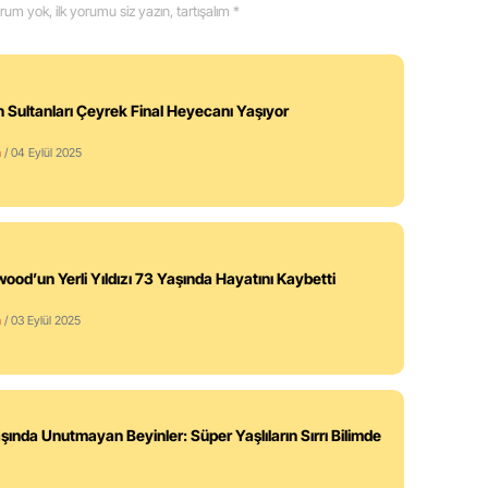
 yorum yok, ilk yorumu siz yazın, tartışalım *
in Sultanları Çeyrek Final Heyecanı Yaşıyor
m
/ 04 Eylül 2025
wood’un Yerli Yıldızı 73 Yaşında Hayatını Kaybetti
m
/ 03 Eylül 2025
şında Unutmayan Beyinler: Süper Yaşlıların Sırrı Bilimde