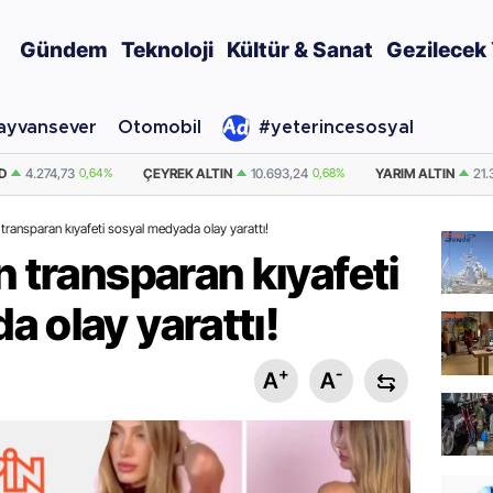
Gündem
Teknoloji
Kültür & Sanat
Gezilecek 
ayvansever
Otomobil
#yeterincesosyal
TIN
10.693,24
0,68%
YARIM ALTIN
21.386,48
0,68%
DOLAR
47,5915
 transparan kıyafeti sosyal medyada olay yarattı!
n transparan kıyafeti
 olay yarattı!
+
-
A
A