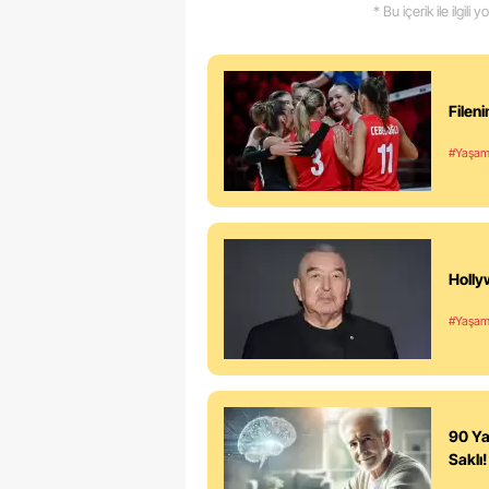
* Bu içerik ile ilgili
Filen
#Yaşa
Holly
#Yaşa
90 Ya
Saklı!