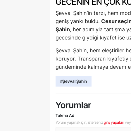
GECENIN EN ÇOK K
Şevval Şahin’in tarzı, hem m
geniş yankı buldu.
Cesur seçi
Şahin
, her adımıyla tartışma 
gecesinde giydiği kıyafet ise 
Şevval Şahin, hem eleştiriler h
koruyor. Transparan kıyafetiy
gündeminde kalmaya devam ed
#Şevval Şahin
Yorumlar
Takma Ad
Yorum yapmak için, isterseniz
giriş yapabilir
ve