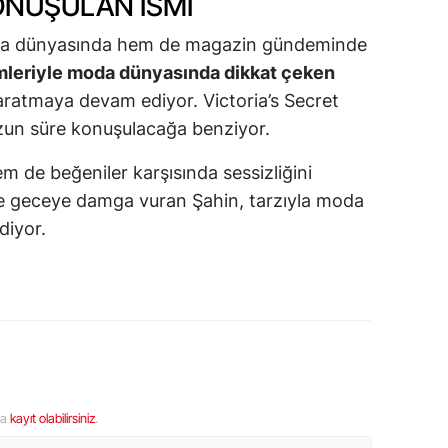
ONUŞULAN İSMI
oda dünyasında hem de magazin gündeminde
mleriyle moda dünyasında dikkat çeken
yaratmaya devam ediyor. Victoria’s Secret
uzun süre konuşulacağa benziyor.
em de beğeniler karşısında sessizliğini
le geceye damga vuran Şahin, tarzıyla moda
iyor.
ya
kayıt olabilirsiniz
.