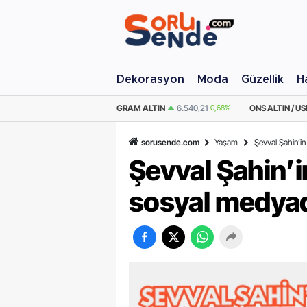
Dekorasyon
Moda
Güzellik
H
M ALTIN
6.540,21
0,68%
ONS ALTIN / USD
4.274,73
0,64%
ÇEYREK AL
sorusende.com
Yaşam
Şevval Şahin’in
Şevval Şahin’i
sosyal medyada