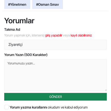
#Yönetmen
#Osman Sınav
Yorumlar
Takma Ad
Yorum yapmak için, isterseniz
giriş yapabilir
veya
kayıt olabilirsiniz
.
Yorum Yazın (500 Karakter)
GÖNDER
Yorum yazma kurallarını
okudum ve kabul ediyorum