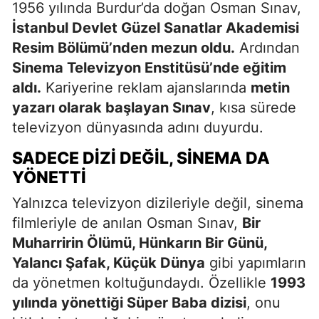
1956 yılında Burdur’da doğan Osman Sınav,
İstanbul Devlet Güzel Sanatlar Akademisi
Resim Bölümü’nden mezun oldu.
Ardından
Sinema Televizyon Enstitüsü’nde eğitim
aldı.
Kariyerine reklam ajanslarında
metin
yazarı olarak başlayan Sınav
, kısa sürede
televizyon dünyasında adını duyurdu.
SADECE DIZI DEĞIL, SINEMA DA
YÖNETTI
Yalnızca televizyon dizileriyle değil, sinema
filmleriyle de anılan Osman Sınav,
Bir
Muharririn Ölümü, Hünkarın Bir Günü,
Yalancı Şafak, Küçük Dünya
gibi yapımların
da yönetmen koltuğundaydı. Özellikle
1993
yılında yönettiği Süper Baba dizisi
, onu