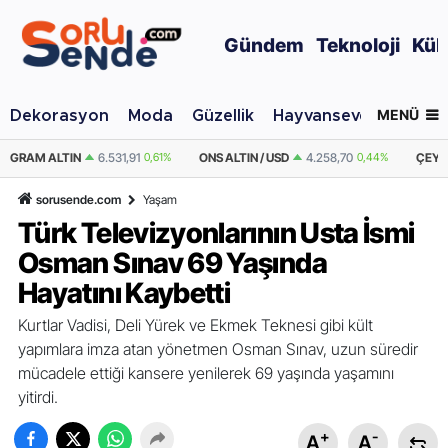
Gündem
Teknoloji
Kül
MENÜ
Dekorasyon
Moda
Güzellik
Hayvansever
Otomo
61%
ONS ALTIN / USD
4.258,70
0,44%
ÇEYREK ALTIN
10.679,67
0,61%
sorusende.com
Yaşam
Türk Televizyonlarının Usta İsmi
Osman Sınav 69 Yaşında
Hayatını Kaybetti
Kurtlar Vadisi, Deli Yürek ve Ekmek Teknesi gibi kült
yapımlara imza atan yönetmen Osman Sınav, uzun süredir
mücadele ettiği kansere yenilerek 69 yaşında yaşamını
yitirdi.
+
-
A
A