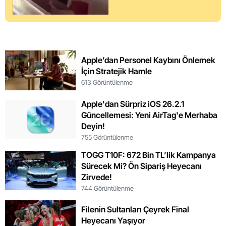
Apple’dan Personel Kaybını Önlemek
İçin Stratejik Hamle
613 Görüntülenme
Apple'dan Sürpriz iOS 26.2.1
Güncellemesi: Yeni AirTag'e Merhaba
Deyin!
755 Görüntülenme
TOGG T10F: 672 Bin TL’lik Kampanya
Sürecek Mi? Ön Sipariş Heyecanı
Zirvede!
744 Görüntülenme
Filenin Sultanları Çeyrek Final
Heyecanı Yaşıyor