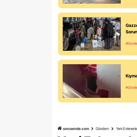
Gazze
Soru
#Günd
Kıyma
#Günd
sorusende.com
Gündem
Yeni Evlenenl