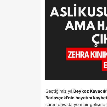
90 Yaşın
Beyinler: 
Bilimd...
Geçtiğimiz yıl
Beykoz Kavacık’
Barlasçeki'nin hayatını kaybett
süren davada yeni bir gelişme