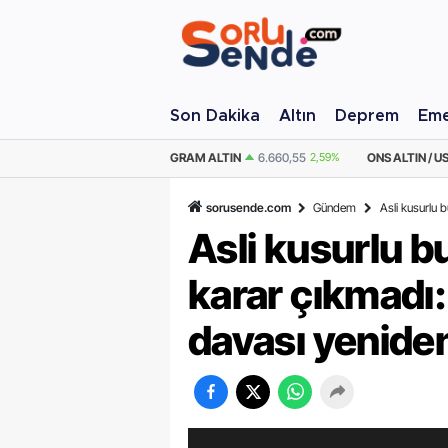
Son Dakika
Altın
Deprem
Eme
M ALTIN
6.660,55
2,59%
ONS ALTIN / USD
4.341,81
2,40%
ÇEYREK AL
sorusende.com
Gündem
Asli kusurlu 
Asli kusurlu 
karar çıkmadı:
davası yeniden