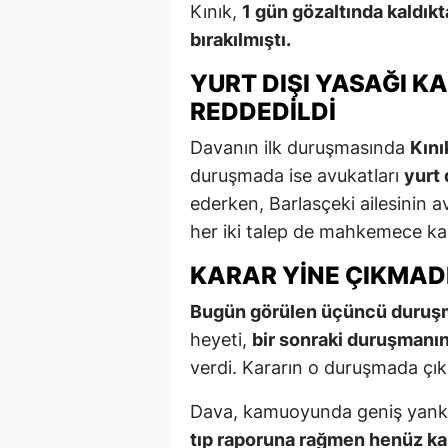
Kınık,
1 gün gözaltında kaldıkt
bırakılmıştı.
YURT DIŞI YASAĞI K
REDDEDILDI
Davanın ilk duruşmasında
Kınık
duruşmada ise avukatları
yurt 
ederken, Barlasçeki ailesinin 
her iki talep de mahkemece ka
KARAR YINE ÇIKMAD
Bugün görülen üçüncü duruşm
heyeti,
bir sonraki duruşmanı
verdi. Kararın o duruşmada çıkı
Dava, kamuoyunda geniş yankı
tıp raporuna rağmen henüz ka