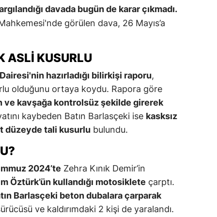
argılandığı davada bugün de karar çıkmadı.
 Mahkemesi'nde görülen dava, 26 Mayıs’a
IK ASLI KUSURLU
airesi'nin hazırladığı bilirkişi raporu
,
urlu olduğunu ortaya koydu. Rapora göre
 ve kavşağa kontrolsüz şekilde girerek
atını kaybeden Batın Barlasçeki ise
kasksız
lt düzeyde tali kusurlu
bulundu.
TU?
mmuz 2024’te
Zehra Kınık Demir’in
m Öztürk’ün kullandığı motosiklete
çarptı.
tın Barlasçeki beton dubalara çarparak
sürücüsü ve kaldırımdaki 2 kişi de yaralandı.