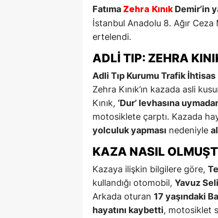
Fatıma
Demir’in y
Zehra Kınık
İstanbul Anadolu 8. Ağır Ceza
ertelendi.
ADLI TIP: ZEHRA KIN
Adli Tıp Kurumu Trafik İhtisas D
Zehra Kınık’ın kazada asli kus
Kınık,
‘Dur’ levhasına uymadan
motosiklete çarptı. Kazada hay
yolculuk yapması
nedeniyle
a
KAZA NASIL OLMUŞ
Kazaya ilişkin bilgilere göre,
Te
kullandığı otomobil,
Yavuz Seli
Arkada oturan
17 yaşındaki Ba
hayatını kaybetti
, motosiklet 