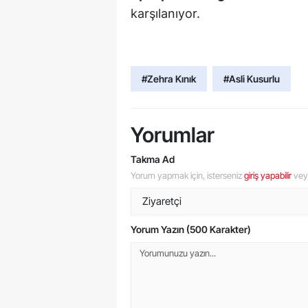
karşılanıyor.
#Zehra Kınık
#Asli Kusurlu
Yorumlar
Takma Ad
Yorum yapmak için, isterseniz
giriş yapabilir
ve
Yorum Yazın (500 Karakter)