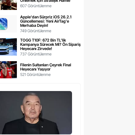
Önlemek İçin Stratejik Hamle
607 Görüntülenme
Apple'dan Sürpriz iOS 26.2.1
Güncellemesi: Yeni AirTag'e
Merhaba Deyin!
749 Görüntülenme
TOGG T10F: 672 Bin TL’lik
Kampanya Sürecek Mi? Ön Sipariş
Heyecanı Zirvede!
737 Görüntülenme
Filenin Sultanları Çeyrek Final
Heyecanı Yaşıyor
521 Görüntülenme