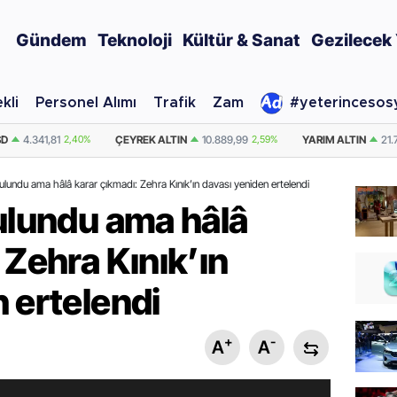
Gündem
Teknoloji
Kültür & Sanat
Gezilecek 
kli
Personel Alımı
Trafik
Zam
#yeterincesos
TIN
10.889,99
2,59%
YARIM ALTIN
21.779,98
2,59%
DOLAR
47,7436
bulundu ama hâlâ karar çıkmadı: Zehra Kınık’ın davası yeniden ertelendi
bulundu ama hâlâ
 Zehra Kınık’ın
 ertelendi
+
-
A
A