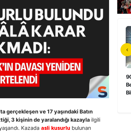
da Unutmayan
Hollywood’un Yerli Yıldızı 73
9
Süper Yaşlıların Sırrı
Yaşında Hayatını Kaybetti
Be
Bi
ta gerçekleşen ve 17 yaşındaki Batın
iği, 3 kişinin de yaralandığı kazayla
ilgili
 yaşandı. Kazada
bulunan
asli kusurlu