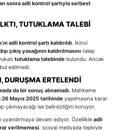
an sonra adli kontrol şartıyla serbest
ALKTI, TUTUKLAMA TALEBI
’ın adli kontrol şartı kaldırıldı
. İkinci
dışı çıkış yasağının kaldırılmasını
talep
avukatı
tutuklama talebinde
bulundu. Ancak
bul edilmedi.
I, DURUŞMA ERTELENDI
ada da bir sonuç alınamadı.
Mahkeme
n 26 Mayıs 2025 tarihinde
yapılmasına karar
p çıkmayacağı ise belirsizliğini koruyor.
 uyandırmaya devam ediyor. Özellikle
adli
rar verilmemesi
, sosyal medyada tepkiyle