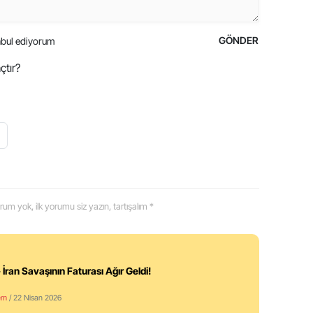
GÖNDER
bul ediyorum
çtır?
 yorum yok, ilk yorumu siz yazın, tartışalım *
 İran Savaşının Faturası Ağır Geldi!
em
/ 22 Nisan 2026