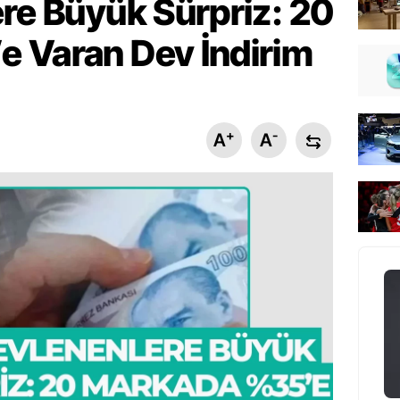
ere Büyük Sürpriz: 20
 Varan Dev İndirim
+
-
A
A