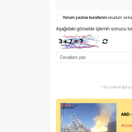
Yorum yazma kurallarını
okudum ve ka
Aşağıdaki görselde işlemin sonucu ka
* Bu içerik ile ilgili
ABD -
#Günd