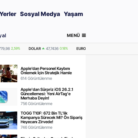
Yerler
Sosyal Medya
Yaşam
MENÜ
yal
0.18%
EURO
55,2510
0.32%
GRAM ALTIN
6.660,55
2,59%
ONS ALTI
Apple’dan Personel Kaybını
Önlemek İçin Stratejik Hamle
614 Görüntülenme
Apple'dan Sürpriz iOS 26.2.1
Güncellemesi: Yeni AirTag'e
Merhaba Deyin!
756 Görüntülenme
TOGG T10F: 672 Bin TL’lik
Kampanya Sürecek Mi? Ön Sipariş
Heyecanı Zirvede!
746 Görüntülenme