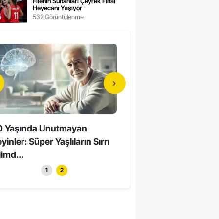
Filenin Sultanları Çeyrek Final
Heyecanı Yaşıyor
532 Görüntülenme
0 Yaşında Unutmayan
Hollywood’un Yerli Yıldızı
yinler: Süper Yaşlıların Sırrı
Yaşında Hayatını Kaybett
limd...
1
2