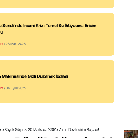
 Şeridi’nde İnsani Kriz: Temel Su İhtiyacına Erişim
nu
em
/ 28 Mart 2026
 Makinesinde Gizli Düzenek İddiası
em
/ 04 Eylül 2025
ere Büyük Sürpriz: 20 Markada %35’e Varan Dev İndirim Başladı!