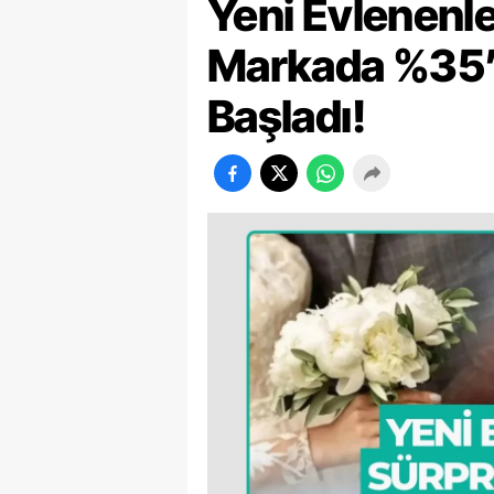
Yeni Evlenenl
Markada %35’e
Başladı!