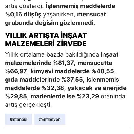
artış gösterdi.
İşlenmemiş maddelerde
%0,16 düşüş
yaşanırken,
mensucat
grubunda değişim gözlenmedi
.
YILLIK ARTIŞTA İNŞAAT
MALZEMELERI ZIRVEDE
Yıllık ortalama bazda bakıldığında
inşaat
malzemelerinde %81,37
,
mensucatta
%66,97
,
kimyevi maddelerde %40,55
,
gıda maddelerinde %37,55
,
işlenmemiş
maddelerde %32,38
,
yakacak ve enerjide
%29,85
,
madenlerde ise %23,29
oranında
artış gerçekleşti.
#İstanbul
#Enflasyon