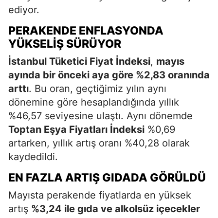
ediyor.
PERAKENDE ENFLASYONDA
YÜKSELIŞ SÜRÜYOR
İstanbul Tüketici Fiyat İndeksi
,
mayıs
ayında bir önceki aya göre %2,83 oranında
arttı
. Bu oran, geçtiğimiz yılın aynı
dönemine göre hesaplandığında yıllık
%46,57 seviyesine ulaştı. Aynı dönemde
Toptan Eşya Fiyatları İndeksi
%0,69
artarken, yıllık artış oranı %40,28 olarak
kaydedildi.
EN FAZLA ARTIŞ GIDADA GÖRÜLDÜ
Mayısta perakende fiyatlarda en yüksek
artış
%3,24 ile gıda ve alkolsüz içecekler