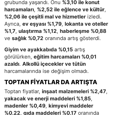
grubunda yaşandı. Onu
%3,10 ile konut
harcamaları
,
%2,52 ile eğlence ve kültür
,
%2,06 ile çeşitli mal ve hizmetler
izledi.
Ayrıca,
ev eşyası %1,79
,
lokanta ve oteller
%1,7
,
ulaştırma %1,12
,
haberleşme %0,88
ve
sağlık %0,72
oranında artış gösterdi.
Giyim ve ayakkabıda %0,15
artış
görülürken,
eğitim harcamaları %0,01
azaldı
.
Alkollü içecekler ve tütün
harcamalarında ise değişim olmadı.
TOPTAN FIYATLAR DA ARTIŞTA
Toptan fiyatlar,
inşaat malzemeleri %2,47
,
yakacak ve enerji maddeleri %1,85
,
madenler %0,49
,
kimyevi maddeler
%0,22
,
gıda maddeleri %0,17
oranında