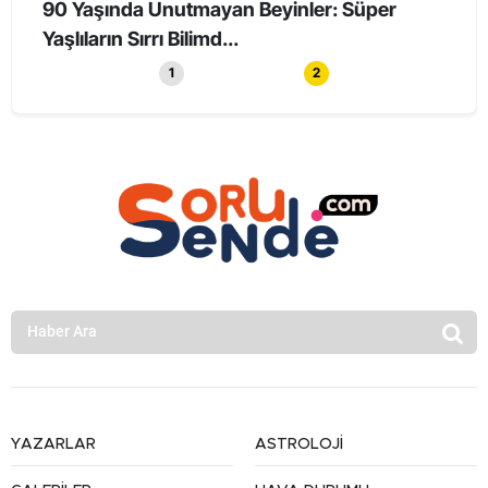
90 Yaşında Unutmayan Beyinler: Süper
Holl
Yaşlıların Sırrı Bilimd...
Haya
1
2
YAZARLAR
ASTROLOJİ