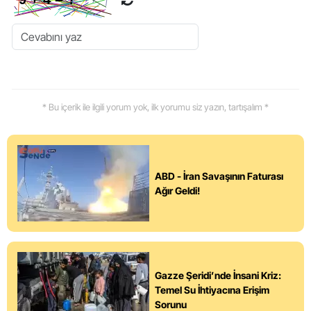
* Bu içerik ile ilgili yorum yok, ilk yorumu siz yazın, tartışalım *
ABD - İran Savaşının Faturası
Ağır Geldi!
Gazze Şeridi’nde İnsani Kriz:
Temel Su İhtiyacına Erişim
Sorunu