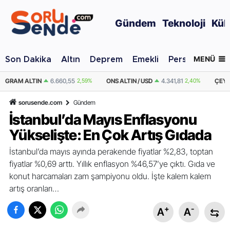
Gündem
Teknoloji
Kül
MENÜ
Son Dakika
Altın
Deprem
Emekli
Personel Alımı
9%
ONS ALTIN / USD
4.341,81
2,40%
ÇEYREK ALTIN
10.889,99
2,59%
sorusende.com
Gündem
İstanbul’da Mayıs Enflasyonu
Yükselişte: En Çok Artış Gıdada
İstanbul’da mayıs ayında perakende fiyatlar %2,83, toptan
fiyatlar %0,69 arttı. Yıllık enflasyon %46,57’ye çıktı. Gıda ve
konut harcamaları zam şampiyonu oldu. İşte kalem kalem
artış oranları…
+
-
A
A