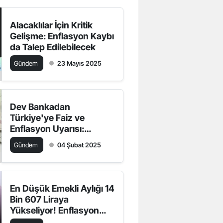
Alacaklılar İçin Kritik
Gelişme: Enflasyon Kaybı
da Talep Edilebilecek
Gündem
23 Mayıs 2025
Dev Bankadan
Türkiye'ye Faiz ve
Enflasyon Uyarısı:
'İndirim İçin Alan
Gündem
04 Şubat 2025
Daralacak'
En Düşük Emekli Aylığı 14
Bin 607 Liraya
Yükseliyor! Enflasyon
Zamları Netleşiyor