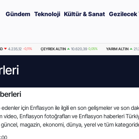
Gündem
Teknoloji
Kültür & Sanat
Gezilecek 
SD
4.235,12
-0,11%
ÇEYREK ALTIN
10.620,39
0,05%
YARIM ALTIN
21.
leri
berleri
edenler için Enflasyon ile ilgili en son gelişmeler ve son da
 tüm video, Enflasyon fotoğrafları ve Enflasyon haberleri Tü
r, güncel, magazin, ekonomi, dünya, yerel ve tüm kategorid
2:00