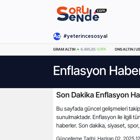
#yeterincesosyal
EURO
55,0134
-0.03%
GRAM ALTIN
6.495,65
0,05%
ONS ALTIN / U
Enflasyon Haber
Son Dakika Enflasyon Ha
Bu sayfada güncel gelişmeleri takip 
sunulmaktadır. Enflasyon ile ilgili
haberler. Son dakika, siyaset, spo
Güncelleme Tarihi:
Haziran 02, 2025 1