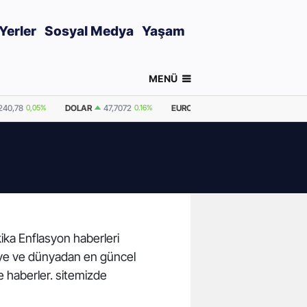
Yerler
Sosyal Medya
Yaşam
MENÜ
240,78
0,05%
DOLAR
47,7072
0.16%
EURO
55,0134
-0.03%
GRAM 
kika Enflasyon haberleri
rkiye ve dünyadan en güncel
e haberler. sitemizde