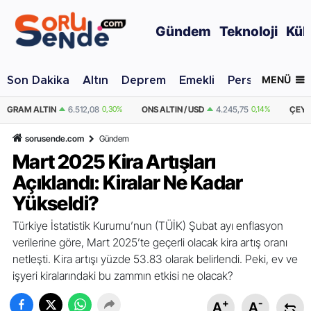
Gündem
Teknoloji
Kül
MENÜ
Son Dakika
Altın
Deprem
Emekli
Personel Alımı
,30%
ONS ALTIN / USD
4.245,75
0,14%
ÇEYREK ALTIN
10.647,25
0,30%
sorusende.com
Gündem
Mart 2025 Kira Artışları
Açıklandı: Kiralar Ne Kadar
Yükseldi?
Türkiye İstatistik Kurumu’nun (TÜİK) Şubat ayı enflasyon
verilerine göre, Mart 2025’te geçerli olacak kira artış oranı
netleşti. Kira artışı yüzde 53.83 olarak belirlendi. Peki, ev ve
işyeri kiralarındaki bu zammın etkisi ne olacak?
+
-
A
A