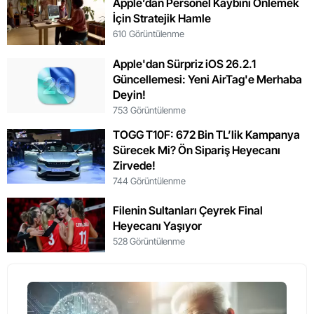
Apple’dan Personel Kaybını Önlemek
İçin Stratejik Hamle
610 Görüntülenme
Apple'dan Sürpriz iOS 26.2.1
Güncellemesi: Yeni AirTag'e Merhaba
Deyin!
753 Görüntülenme
TOGG T10F: 672 Bin TL’lik Kampanya
Sürecek Mi? Ön Sipariş Heyecanı
Zirvede!
744 Görüntülenme
Filenin Sultanları Çeyrek Final
Heyecanı Yaşıyor
528 Görüntülenme