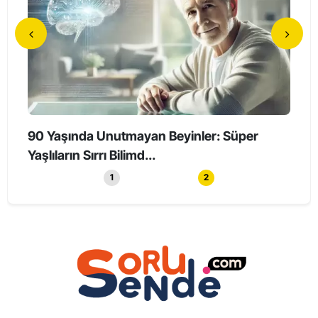
90 Yaşında Unutmayan Beyinler: Süper
Holl
Yaşlıların Sırrı Bilimd...
Haya
1
2