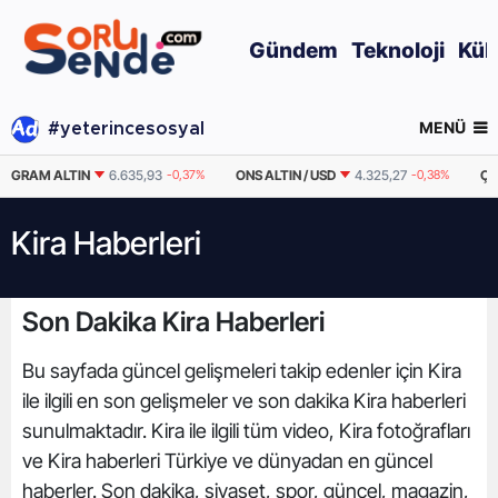
Gündem
Teknoloji
Kül
MENÜ
#yeterincesosyal
GRAM ALTIN
6.635,93
-0,37%
ONS ALTIN / USD
4.325,27
-0,38%
ÇEYR
Kira Haberleri
Son Dakika Kira Haberleri
Bu sayfada güncel gelişmeleri takip edenler için Kira
ile ilgili en son gelişmeler ve son dakika Kira haberleri
sunulmaktadır. Kira ile ilgili tüm video, Kira fotoğrafları
ve Kira haberleri Türkiye ve dünyadan en güncel
haberler. Son dakika, siyaset, spor, güncel, magazin,