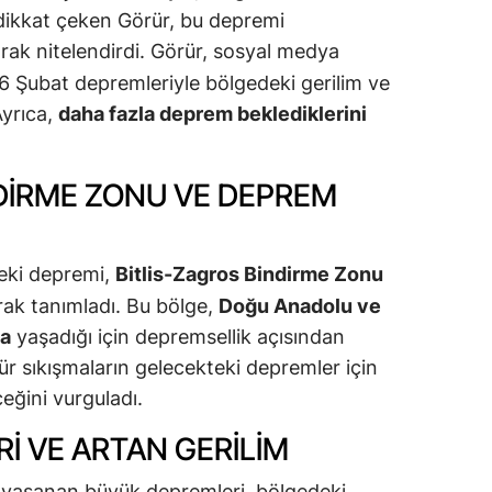
 dikkat çeken Görür, bu depremi
rak nitelendirdi. Görür, sosyal medya
6 Şubat depremleriyle bölgedeki gerilim ve
Ayrıca,
daha fazla deprem beklediklerini
NDIRME ZONU VE DEPREM
deki depremi,
Bitlis-Zagros Bindirme Zonu
rak tanımladı. Bu bölge,
Doğu Anadolu ve
ma
yaşadığı için depremsellik açısından
tür sıkışmaların gelecekteki depremler için
ceğini vurguladı.
I VE ARTAN GERILIM
 yaşanan büyük depremleri, bölgedeki