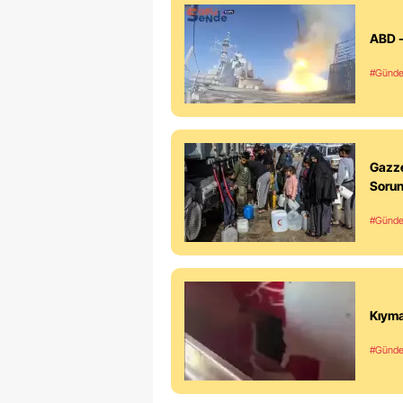
ABD -
#Günd
Gazze
Soru
#Günd
Kıyma
#Günd