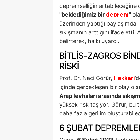
depremselliğin artabileceğine
"beklediğimiz bir
"
ola
deprem
üzerinden yaptığı paylaşımda, 
sıkışmanın arttığını ifade etti. 
belirterek, halkı uyardı.
BITLIS-ZAGROS BI
RISKI
Prof. Dr. Naci Görür,
’
Hakkari
içinde gerçekleşen bir olay ola
Arap levhaları arasında sıkış
yüksek risk taşıyor. Görür, bu 
daha fazla gerilim oluşturabile
6 ŞUBAT DEPREMLER
Görür,
6 Şubat 2023
tarihinde