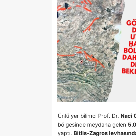
90 Yaşın
Beyinler: 
Bilimd...
Ünlü yer bilimci Prof. Dr.
Naci 
bölgesinde meydana gelen
5.
yaptı.
Bitlis-Zagros levhasınd