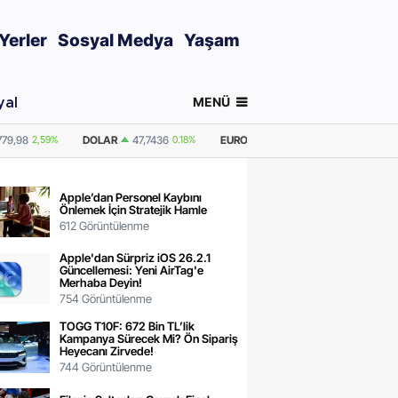
Yerler
Sosyal Medya
Yaşam
MENÜ
yal
0.18%
EURO
55,2510
0.32%
GRAM ALTIN
6.660,55
2,59%
ONS ALT
Apple’dan Personel Kaybını
Önlemek İçin Stratejik Hamle
612 Görüntülenme
Apple'dan Sürpriz iOS 26.2.1
Güncellemesi: Yeni AirTag'e
Merhaba Deyin!
754 Görüntülenme
TOGG T10F: 672 Bin TL’lik
Kampanya Sürecek Mi? Ön Sipariş
Heyecanı Zirvede!
744 Görüntülenme