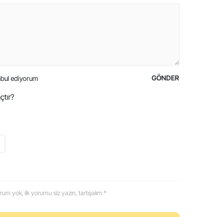
GÖNDER
bul ediyorum
çtır?
 yorum yok, ilk yorumu siz yazın, tartışalım *