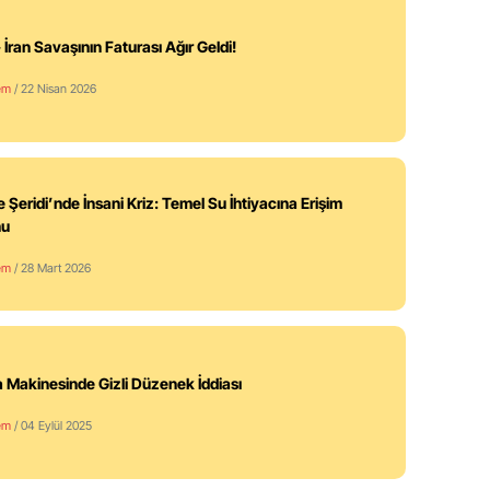
 İran Savaşının Faturası Ağır Geldi!
em
/ 22 Nisan 2026
 Şeridi’nde İnsani Kriz: Temel Su İhtiyacına Erişim
nu
em
/ 28 Mart 2026
 Makinesinde Gizli Düzenek İddiası
em
/ 04 Eylül 2025