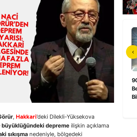
da Unutmayan
Hollywood’un Yerli Yıldızı 73
9
Süper Yaşlıların Sırrı
Yaşında Hayatını Kaybetti
Be
Bi
Görür
,
’deki Dilekli-Yüksekova
Hakkari
0 büyüklüğündeki depreme
ilişkin açıklama
aki sıkışma
nedeniyle, bölgedeki