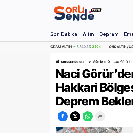
Son Dakika
Altın
Deprem
Eme
M ALTIN
6.660,55
2,59%
ONS ALTIN / USD
4.341,81
2,40%
ÇEYREK AL
sorusende.com
Gündem
Naci Görür’d
Naci Görür’de
Hakkari Bölge
Deprem Beklen