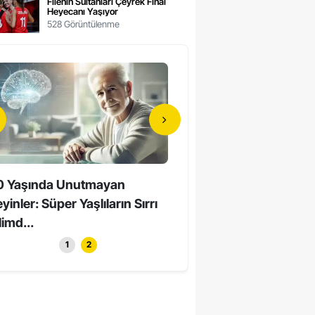
Filenin Sultanları Çeyrek Final
Heyecanı Yaşıyor
528 Görüntülenme
0 Yaşında Unutmayan
Hollywood’un Yerli Yıldızı
yinler: Süper Yaşlıların Sırrı
Yaşında Hayatını Kaybett
limd...
1
2