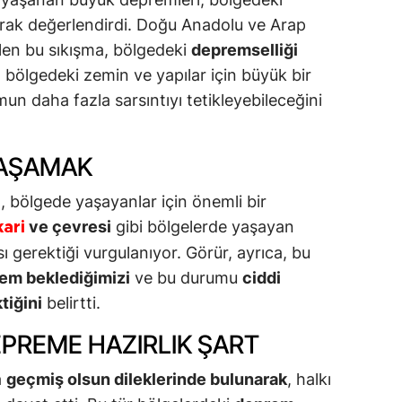
arak değerlendirdi. Doğu Anadolu ve Arap
len bu sıkışma, bölgedeki
depremselliği
r, bölgedeki zemin ve yapılar için büyük bir
un daha fazla sarsıntıyı tetikleyebileceğini
YAŞAMAK
ı, bölgede yaşayanlar için önemli bir
ve çevresi
gibi bölgelerde yaşayan
ari
ı gerektiği vurgulanıyor. Görür, ayrıca, bu
em beklediğimizi
ve bu durumu
ciddi
tiğini
belirtti.
EPREME HAZIRLIK ŞART
a
geçmiş olsun dileklerinde bulunarak
, halkı