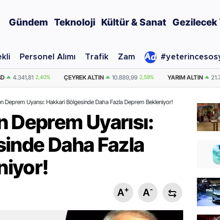
Gündem
Teknoloji
Kültür & Sanat
Gezilecek 
kli
Personel Alımı
Trafik
Zam
#yeterincesos
TIN
10.889,99
2,59%
YARIM ALTIN
21.779,98
2,59%
DOLAR
47,7436
en Deprem Uyarısı: Hakkari Bölgesinde Daha Fazla Deprem Bekleniyor!
n Deprem Uyarısı:
sinde Daha Fazla
iyor!
+
-
A
A