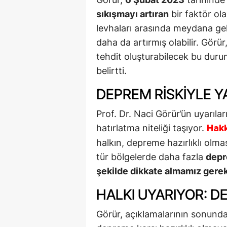
sıkışmayı artıran
bir faktör ol
levhaları arasında meydana ge
daha da artırmış olabilir. Görü
tehdit oluşturabilecek bu durum
belirtti.
DEPREM RISKIYLE 
Prof. Dr. Naci Görür’ün uyarılar
hatırlatma niteliği taşıyor.
Hakk
halkın, depreme hazırlıklı olmas
tür bölgelerde daha fazla
depr
şekilde dikkate almamız gerek
HALKI UYARIYOR: D
Görür, açıklamalarının sonund