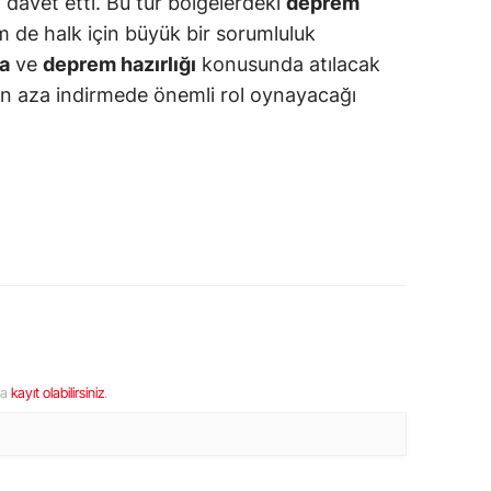
 davet etti. Bu tür bölgelerdeki
deprem
 de halk için büyük bir sorumluluk
a
ve
deprem hazırlığı
konusunda atılacak
en aza indirmede önemli rol oynayacağı
ya
kayıt olabilirsiniz
.