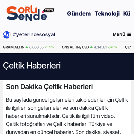
Gündem
Teknoloji
Kül
MENÜ
#yeterincesosyal
GRAM ALTIN
6.660,55
2,59%
ONS ALTIN / USD
4.341,81
2,40%
ÇEYR
Çeltik Haberleri
Son Dakika Çeltik Haberleri
Bu sayfada güncel gelişmeleri takip edenler için Çeltik
ile ilgili en son gelişmeler ve son dakika Çeltik
haberleri sunulmaktadır. Çeltik ile ilgili tüm video,
Çeltik fotoğrafları ve Çeltik haberleri Türkiye ve
dünyadan en güncel haberler. Son dakika, siyaset,