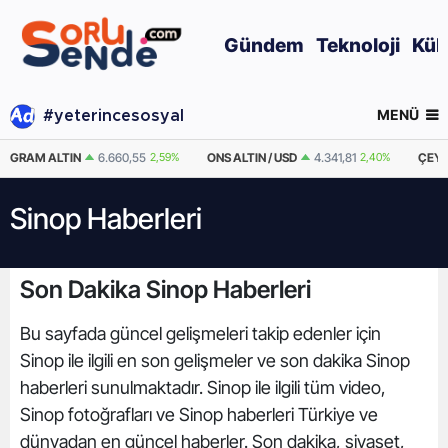
Gündem
Teknoloji
Kül
MENÜ
#yeterincesosyal
GRAM ALTIN
6.660,55
2,59%
ONS ALTIN / USD
4.341,81
2,40%
ÇEYR
Sinop Haberleri
Son Dakika Sinop Haberleri
Bu sayfada güncel gelişmeleri takip edenler için
Sinop ile ilgili en son gelişmeler ve son dakika Sinop
haberleri sunulmaktadır. Sinop ile ilgili tüm video,
Sinop fotoğrafları ve Sinop haberleri Türkiye ve
dünyadan en güncel haberler. Son dakika, siyaset,