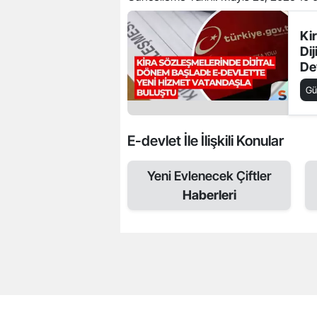
Ki
Di
De
Va
G
E-devlet İle İlişkili Konular
Yeni Evlenecek Çiftler
Haberleri