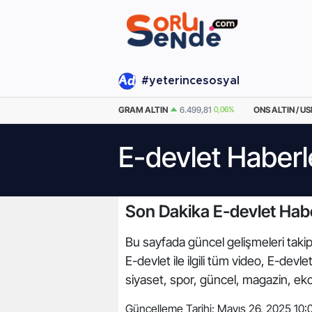
#yeterincesosyal
EURO
54,9950
-0.06%
GRAM ALTIN
6.499,81
0,06%
ONS ALTIN / US
E-devlet Haberl
Son Dakika E-devlet Habe
Bu sayfada güncel gelişmeleri takip 
E-devlet ile ilgili tüm video, E-dev
siyaset, spor, güncel, magazin, ek
Güncelleme Tarihi:
Mayıs 26, 2025 10: