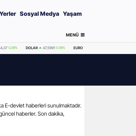
Yerler
Sosyal Medya
Yaşam
MENÜ
54,37
0,06%
DOLAR
47,5991
0.06%
EURO
54,9950
-0.06%
GRAM A
ika E-devlet haberleri sunulmaktadır.
 güncel haberler. Son dakika,