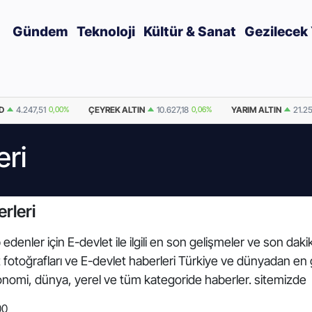
Gündem
Teknoloji
Kültür & Sanat
Gezilecek 
D
4.247,51
0,00%
ÇEYREK ALTIN
10.627,18
0,06%
YARIM ALTIN
21.2
eri
rleri
edenler için E-devlet ile ilgili en son gelişmeler ve son dak
let fotoğrafları ve E-devlet haberleri Türkiye ve dünyadan en
onomi, dünya, yerel ve tüm kategoride haberler. sitemizde
00