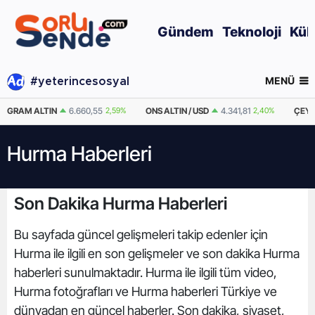
Gündem
Teknoloji
Kül
MENÜ
#yeterincesosyal
GRAM ALTIN
6.660,55
2,59%
ONS ALTIN / USD
4.341,81
2,40%
ÇEYR
Hurma Haberleri
Son Dakika Hurma Haberleri
Bu sayfada güncel gelişmeleri takip edenler için
Hurma ile ilgili en son gelişmeler ve son dakika Hurma
haberleri sunulmaktadır. Hurma ile ilgili tüm video,
Hurma fotoğrafları ve Hurma haberleri Türkiye ve
dünyadan en güncel haberler. Son dakika, siyaset,