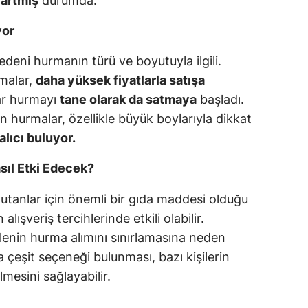
 artmış
durumda.
yor
nedeni hurmanın türü ve boyutuyla ilgili.
rmalar,
daha yüksek fiyatlarla satışa
ar hurmayı
tane olarak da satmaya
başladı.
n hurmalar, özellikle büyük boylarıyla dikkat
alıcı buluyor.
asıl Etki Edecek?
tanlar için önemli bir gıda maddesi olduğu
 alışveriş tercihlerinde etkili olabilir.
ilenin hurma alımını sınırlamasına neden
la çeşit seçeneği bulunması, bazı kişilerin
mesini sağlayabilir.