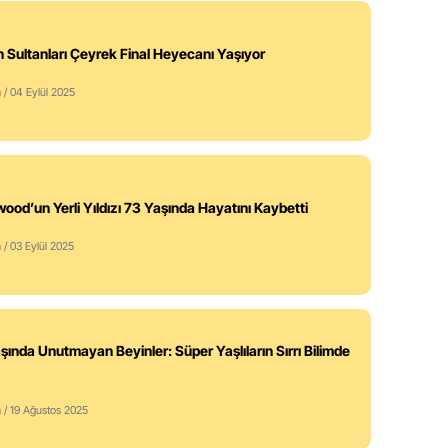
in Sultanları Çeyrek Final Heyecanı Yaşıyor
m
/ 04 Eylül 2025
wood’un Yerli Yıldızı 73 Yaşında Hayatını Kaybetti
m
/ 03 Eylül 2025
şında Unutmayan Beyinler: Süper Yaşlıların Sırrı Bilimde
m
/ 19 Ağustos 2025