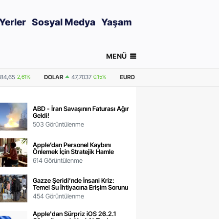
Yerler
Sosyal Medya
Yaşam
MENÜ
0.15%
EURO
55,2136
0.34%
GRAM ALTIN
6.661,97
2,61%
ONS ALTI
ABD - İran Savaşının Faturası Ağır
Geldi!
503 Görüntülenme
Apple’dan Personel Kaybını
Önlemek İçin Stratejik Hamle
614 Görüntülenme
Gazze Şeridi’nde İnsani Kriz:
Temel Su İhtiyacına Erişim Sorunu
454 Görüntülenme
Apple'dan Sürpriz iOS 26.2.1