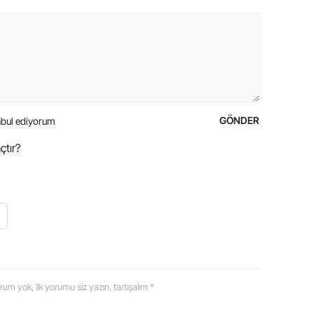
GÖNDER
bul ediyorum
çtır?
 yorum yok, ilk yorumu siz yazın, tartışalım *