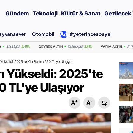
Gündem
Teknoloji
Kültür & Sanat
Gezilecek 
ayvansever
Otomobil
#yeterincesosyal
TIN
10.892,33
2,61%
YARIM ALTIN
21.784,65
2,61%
DOLAR
47,7037
 Yükseldi: 2025'te Kilo Başına 650 TL'ye Ulaşıyor
ı Yükseldi: 2025'te
0 TL'ye Ulaşıyor
+
-
A
A