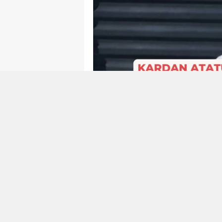
Emekli öğretmen Osman Kılıç,
figürü
ile dikkatleri üz
Atatürk
çekmekle kalmadı, aynı zamand
büyük övgü aldı. Kılıç’ın heykel
duruşunu kardan ustaca yansıtt
yaratmış.
Altınordu Belediye Başkanı'