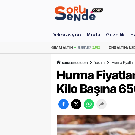
Dekorasyon
Moda
Güzellik
H
AM ALTIN
6.661,97
2,61%
ONS ALTIN / USD
4.344,02
2,45%
ÇEYREK AL
sorusende.com
Yaşam
Hurma Fiyatları
Hurma Fiyatlar
Kilo Başına 65