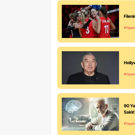
Filen
#Yaşa
Holly
#Yaşa
90 Ya
Saklı!
#Yaşa