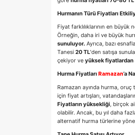
göre
hurma fiyatları 70-80 TL
Hurmanın Türü Fiyatları Etkili
Fiyat farklılıklarının en büyük 
Örneğin, daha iri ve büyük hu
sunuluyor.
Ayrıca, bazı esnafl
Tanesi
20 TL
'den satışa sunula
çekiyor ve
yüksek fiyatlardan 
Hurma Fiyatları
’a N
Ramazan
Ramazan ayında hurma, oruç tu
için fiyat artışları, vatandaşların
Fiyatların yüksekliği
, birçok a
olabilir. Ancak, bu yıl daha faz
alternatif hurma türlerine yönel
Tane Hurma Satışı Artıyor