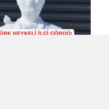
Emeklihane'nin bahçesinde
karla yaptığı
erine çekti. Çalışma, yerel halkın ilgisini
a sanatı takdir edenler tarafından da
i, Atatürk’ün belirgin hatlarını ve özgün
ığı için hem görsel hem de duygusal bir etki
ndan Övgü