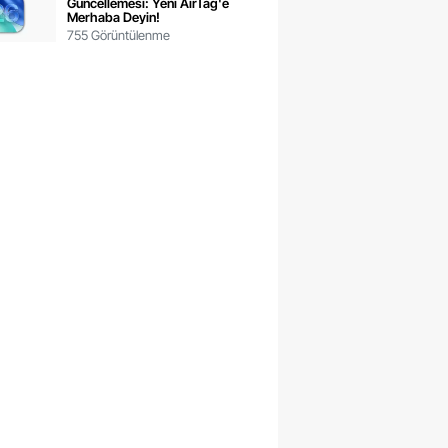
Güncellemesi: Yeni AirTag'e
Merhaba Deyin!
755 Görüntülenme