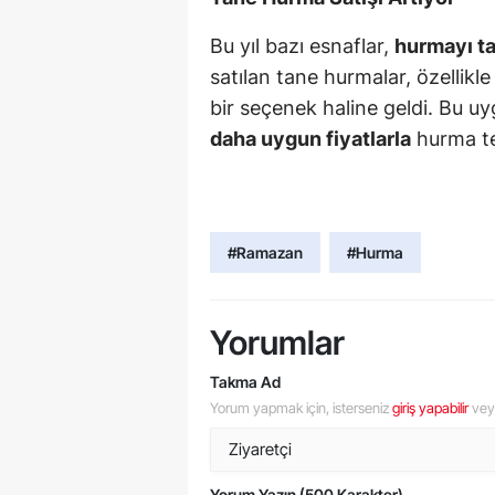
Bu yıl bazı esnaflar,
hurmayı ta
satılan tane hurmalar, özellikl
bir seçenek haline geldi. Bu uy
daha uygun fiyatlarla
hurma te
#Ramazan
#Hurma
Yorumlar
Takma Ad
Yorum yapmak için, isterseniz
giriş yapabilir
ve
Yorum Yazın (500 Karakter)