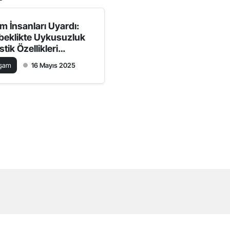
im İnsanları Uyardı:
beklikte Uykusuzluk
stik Özellikleri
ikleyebilir
aşam
16 Mayıs 2025