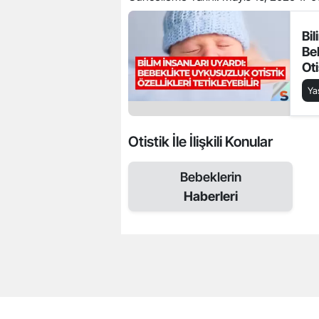
Bil
Be
Oti
Tet
Y
Otistik İle İlişkili Konular
Bebeklerin
Haberleri