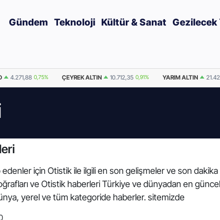
Gündem
Teknoloji
Kültür & Sanat
Gezilecek 
D
4.271,88
0,75%
ÇEYREK ALTIN
10.712,35
0,91%
YARIM ALTIN
21.42
i
eri
denler için Otistik ile ilgili en son gelişmeler ve son dakika
 fotoğrafları ve Otistik haberleri Türkiye ve dünyadan en günce
nya, yerel ve tüm kategoride haberler. sitemizde
0