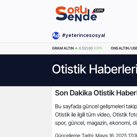
#yeterincesosyal
%
EURO
55,0384
0%
GRAM ALTIN
6.551,90
0,91%
ONS ALTIN / US
Otistik Haberler
Son Dakika Otistik Haberl
Bu sayfada güncel gelişmeleri takip e
Otistik ile ilgili tüm video, Otistik
spor, güncel, magazin, ekonomi, dü
Güncelleme Tarihi:
Mayıs 16, 2025 17:0