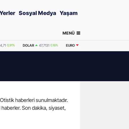
Yerler
Sosyal Medya
Yaşam
MENÜ
4,71
0,91%
DOLAR
47,7131
0.16%
EURO
55,0384
0%
GRAM ALTIN
 Otistik haberleri sunulmaktadır.
l haberler. Son dakika, siyaset,