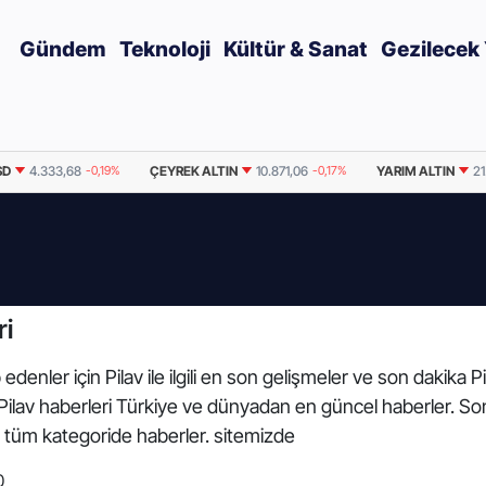
Gündem
Teknoloji
Kültür & Sanat
Gezilecek 
SD
4.333,68
-0,19%
ÇEYREK ALTIN
10.871,06
-0,17%
YARIM ALTIN
21
ri
denler için Pilav ile ilgili en son gelişmeler ve son dakika Pi
 ve Pilav haberleri Türkiye ve dünyadan en güncel haberler. So
 tüm kategoride haberler. sitemizde
0