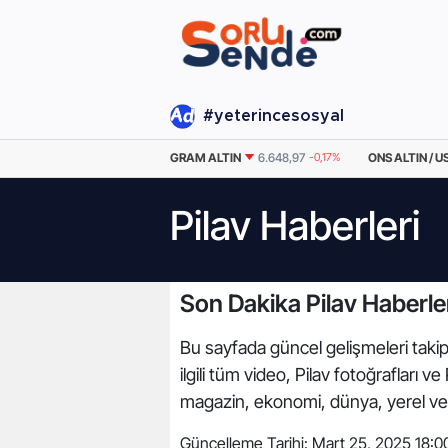
#yeterincesosyal
EURO
55,1876
-0.05%
GRAM ALTIN
6.648,97
-0,17%
ONS ALTIN / U
Pilav Haberleri
Son Dakika Pilav Haberle
Bu sayfada güncel gelişmeleri takip e
ilgili tüm video, Pilav fotoğrafları
magazin, ekonomi, dünya, yerel ve
Güncelleme Tarihi:
Mart 25, 2025 18:0