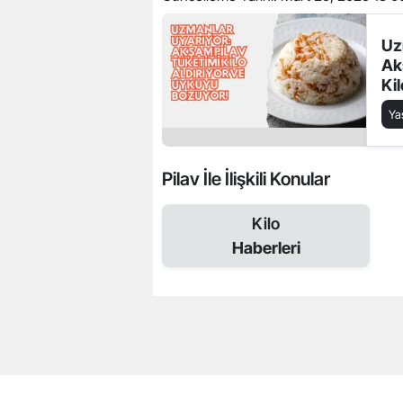
Uz
Ak
Ki
Bo
Y
Pilav İle İlişkili Konular
Kilo
Haberleri