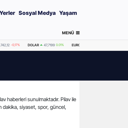
Yerler
Sosyal Medya
Yaşam
MENÜ
.742,12
-0,17%
DOLAR
47,7199
0.01%
EURO
55,1876
-0.05%
GRAM A
lav haberleri sunulmaktadır. Pilav ile
n dakika, siyaset, spor, güncel,