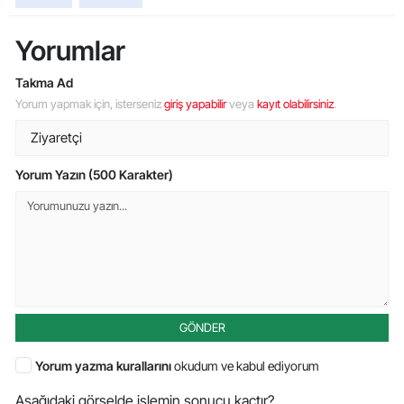
Yorumlar
Takma Ad
Yorum yapmak için, isterseniz
giriş yapabilir
veya
kayıt olabilirsiniz
.
Yorum Yazın (500 Karakter)
GÖNDER
Yorum yazma kurallarını
okudum ve kabul ediyorum
Aşağıdaki görselde işlemin sonucu kaçtır?