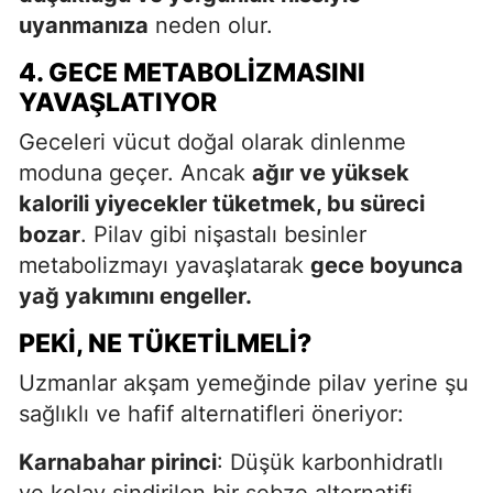
uyanmanıza
neden olur.
4. GECE METABOLIZMASINI
YAVAŞLATIYOR
Geceleri vücut doğal olarak dinlenme
moduna geçer. Ancak
ağır ve yüksek
kalorili yiyecekler tüketmek, bu süreci
bozar
. Pilav gibi nişastalı besinler
metabolizmayı yavaşlatarak
gece boyunca
yağ yakımını engeller.
PEKI, NE TÜKETILMELI?
Uzmanlar akşam yemeğinde pilav yerine şu
sağlıklı ve hafif alternatifleri öneriyor:
Karnabahar pirinci
: Düşük karbonhidratlı
ve kolay sindirilen bir sebze alternatifi.