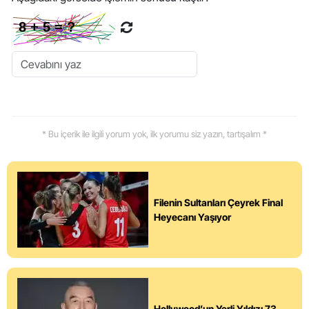
* Bu içerik ile ilgili yorum yok, ilk yorumu siz yazın, tartışalım *
Filenin Sultanları Çeyrek Final
Heyecanı Yaşıyor
Hollywood’un Yerli Yıldızı 73