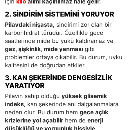
için
alımı kaçınılmaz hale gelir.
kilo
2. SINDIRIM SISTEMINI YORUYOR
Pilavdaki nişasta
, sindirimi zor olan bir
karbonhidrat türüdür. Özellikle gece
saatlerinde mide bu yükü kaldıramaz ve
gaz, şişkinlik, mide yanması
gibi
problemler ortaya çıkabilir. Bu durum, uyku
kalitesini de doğrudan etkiler.
3. KAN ŞEKERINDE DENGESIZLIK
YARATIYOR
Pilavın sahip olduğu
yüksek glisemik
indeks
, kan şekerinde ani dalgalanmalara
neden olur. Bu durum hem
gece açlık
krizlerine yol açabilir
hem de
enerji
düşüklüğü ve yorgunluk hissiyle