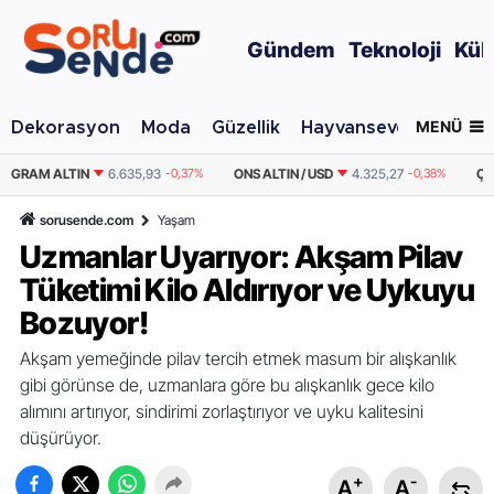
Gündem
Teknoloji
Kül
MENÜ
Dekorasyon
Moda
Güzellik
Hayvansever
Otomo
,37%
ONS ALTIN / USD
4.325,27
-0,38%
ÇEYREK ALTIN
10.849,74
-0,3
sorusende.com
Yaşam
Uzmanlar Uyarıyor: Akşam Pilav
Tüketimi Kilo Aldırıyor ve Uykuyu
Bozuyor!
Akşam yemeğinde pilav tercih etmek masum bir alışkanlık
gibi görünse de, uzmanlara göre bu alışkanlık gece kilo
alımını artırıyor, sindirimi zorlaştırıyor ve uyku kalitesini
düşürüyor.
+
-
A
A