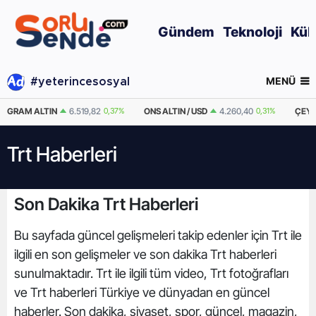
Gündem
Teknoloji
Kül
MENÜ
#yeterincesosyal
GRAM ALTIN
6.519,82
0,37%
ONS ALTIN / USD
4.260,40
0,31%
ÇEYR
Trt Haberleri
Son Dakika Trt Haberleri
Bu sayfada güncel gelişmeleri takip edenler için Trt ile
ilgili en son gelişmeler ve son dakika Trt haberleri
sunulmaktadır. Trt ile ilgili tüm video, Trt fotoğrafları
ve Trt haberleri Türkiye ve dünyadan en güncel
haberler. Son dakika, siyaset, spor, güncel, magazin,