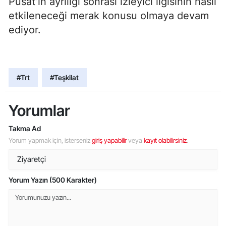
Pusat’ın ayrılığı sonrası izleyici ilgisinin nasıl
etkileneceği merak konusu olmaya devam
ediyor.
#Trt
#Teşkilat
Yorumlar
Takma Ad
Yorum yapmak için, isterseniz
giriş yapabilir
veya
kayıt olabilirsiniz
.
Yorum Yazın (500 Karakter)