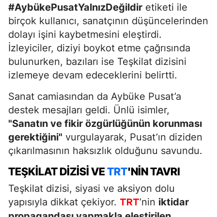
#AybükePusatYalnızDeğildir
etiketi ile
birçok kullanıcı, sanatçının düşüncelerinden
dolayı işini kaybetmesini eleştirdi.
İzleyiciler, diziyi boykot etme çağrısında
bulunurken, bazıları ise Teşkilat dizisini
izlemeye devam edeceklerini belirtti.
Sanat camiasından da Aybüke Pusat’a
destek mesajları geldi. Ünlü isimler,
"Sanatın ve fikir özgürlüğünün korunması
gerektiğini"
vurgulayarak, Pusat’ın diziden
çıkarılmasının haksızlık olduğunu savundu.
TEŞKILAT DIZISI VE
TRT
'NIN TAVRI
Teşkilat dizisi, siyasi ve aksiyon dolu
yapısıyla dikkat çekiyor.
’nin
iktidar
TRT
propagandası yapmakla eleştirilen