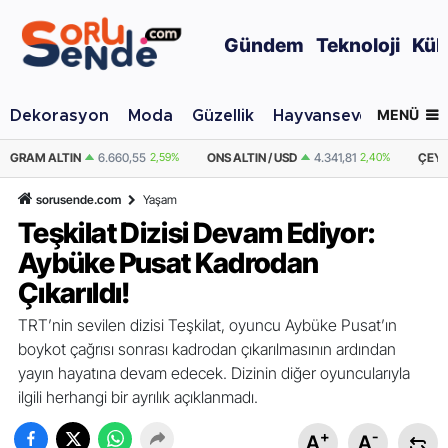
Gündem
Teknoloji
Kül
MENÜ
Dekorasyon
Moda
Güzellik
Hayvansever
Otomo
,59%
ONS ALTIN / USD
4.341,81
2,40%
ÇEYREK ALTIN
10.889,99
2,59%
sorusende.com
Yaşam
Teşkilat Dizisi Devam Ediyor:
Aybüke Pusat Kadrodan
Çıkarıldı!
TRT’nin sevilen dizisi Teşkilat, oyuncu Aybüke Pusat’ın
boykot çağrısı sonrası kadrodan çıkarılmasının ardından
yayın hayatına devam edecek. Dizinin diğer oyuncularıyla
ilgili herhangi bir ayrılık açıklanmadı.
+
-
A
A