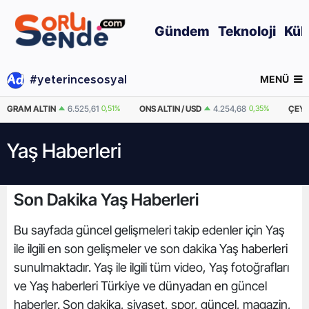
Gündem
Teknoloji
Kül
MENÜ
#yeterincesosyal
GRAM ALTIN
6.525,61
0,51%
ONS ALTIN / USD
4.254,68
0,35%
ÇEYR
Yaş Haberleri
Son Dakika Yaş Haberleri
Bu sayfada güncel gelişmeleri takip edenler için Yaş
ile ilgili en son gelişmeler ve son dakika Yaş haberleri
sunulmaktadır. Yaş ile ilgili tüm video, Yaş fotoğrafları
ve Yaş haberleri Türkiye ve dünyadan en güncel
haberler. Son dakika, siyaset, spor, güncel, magazin,