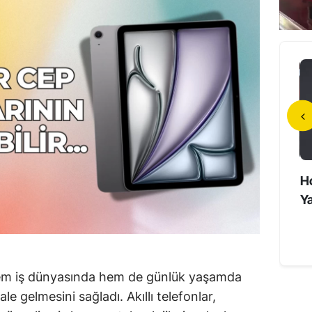
da Unutmayan
Filenin Sultanları Çeyrek Final
Ho
Süper Yaşlıların Sırrı
Heyecanı Yaşıyor
Ya
 hem iş dünyasında hem de günlük yaşamda
e gelmesini sağladı. Akıllı telefonlar,