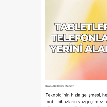
90 Yaşın
Beyinler: 
Bilimd...
KAYNAK: Haber Merkezi
Teknolojinin hızla gelişmesi,
mobil cihazların vazgeçilmez hal