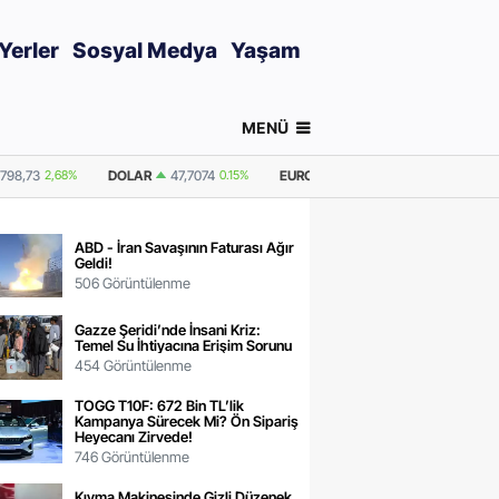
Yerler
Sosyal Medya
Yaşam
MENÜ
0.15%
EURO
55,2112
0.34%
GRAM ALTIN
6.666,28
2,68%
ONS ALTI
ABD - İran Savaşının Faturası Ağır
Geldi!
506 Görüntülenme
Gazze Şeridi’nde İnsani Kriz:
Temel Su İhtiyacına Erişim Sorunu
454 Görüntülenme
TOGG T10F: 672 Bin TL’lik
Kampanya Sürecek Mi? Ön Sipariş
Heyecanı Zirvede!
746 Görüntülenme
Kıyma Makinesinde Gizli Düzenek