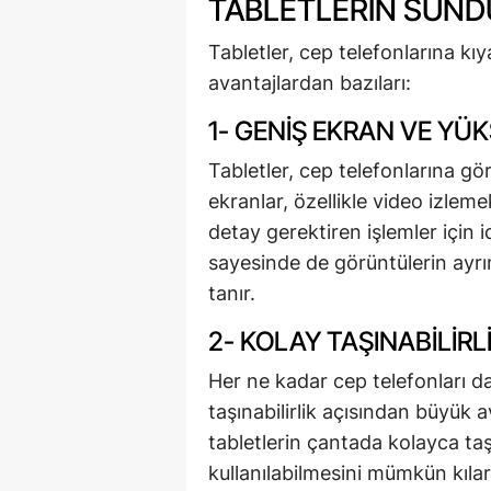
TABLETLERIN SUN
Tabletler, cep telefonlarına kıy
avantajlardan bazıları:
1- GENIŞ EKRAN VE Y
Tabletler, cep telefonlarına g
ekranlar, özellikle video izlem
detay gerektiren işlemler için 
sayesinde de görüntülerin ayrın
tanır.
2- KOLAY TAŞINABILIRL
Her ne kadar cep telefonları d
taşınabilirlik açısından büyük av
tabletlerin çantada kolayca taş
kullanılabilmesini mümkün kılar