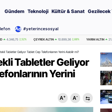
Gündem
Teknoloji
Kültür & Sanat
Gezilecek 
elefon
#yeterincesosyal
TIN
10.899,36
2,68%
YARIM ALTIN
21.798,73
2,68%
DOLAR
47,7074
kli Tabletler Geliyor Tablet Cep Telefonlarının Yerini Alabilir mi?
kli Tabletler Geliyor
efonlarının Yerini
+
-
A
A