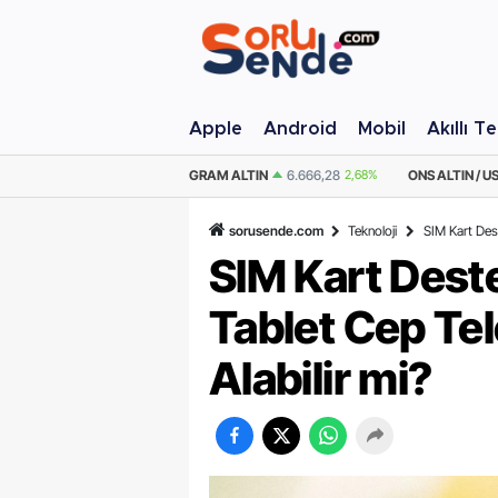
Apple
Android
Mobil
Akıllı T
M ALTIN
6.666,28
2,68%
ONS ALTIN / USD
4.346,75
2,52%
ÇEYREK AL
sorusende.com
Teknoloji
SIM Kart Deste
SIM Kart Deste
Tablet Cep Tel
Alabilir mi?