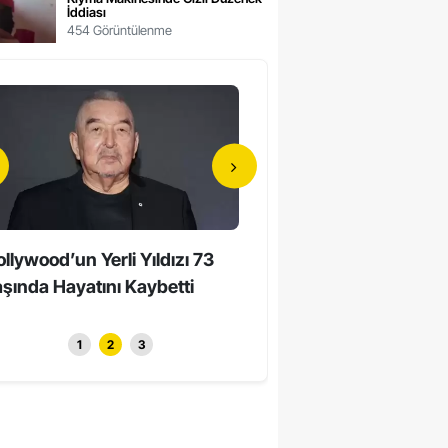
İddiası
454 Görüntülenme
llywood’un Yerli Yıldızı 73
90 Yaşında Unutmayan
şında Hayatını Kaybetti
Beyinler: Süper Yaşlıların 
Bilimd...
1
2
3