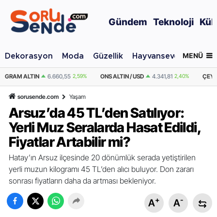
Gündem
Teknoloji
Kül
MENÜ
Dekorasyon
Moda
Güzellik
Hayvansever
Otomo
59%
ONS ALTIN / USD
4.341,81
2,40%
ÇEYREK ALTIN
10.889,99
2,59%
sorusende.com
Yaşam
Arsuz’da 45 TL’den Satılıyor:
Yerli Muz Seralarda Hasat Edildi,
Fiyatlar Artabilir mi?
Hatay’ın Arsuz ilçesinde 20 dönümlük serada yetiştirilen
yerli muzun kilogramı 45 TL’den alıcı buluyor. Don zararı
sonrası fiyatların daha da artması bekleniyor.
+
-
A
A