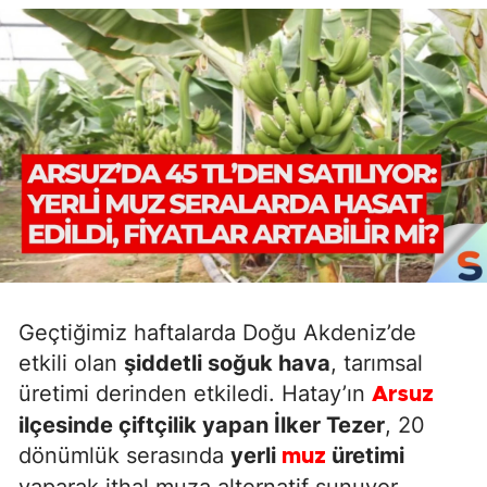
Geçtiğimiz haftalarda Doğu Akdeniz’de
etkili olan
şiddetli soğuk hava
, tarımsal
üretimi derinden etkiledi. Hatay’ın
Arsuz
ilçesinde çiftçilik yapan İlker Tezer
, 20
dönümlük serasında
yerli
üretimi
muz
yaparak ithal muza alternatif sunuyor.