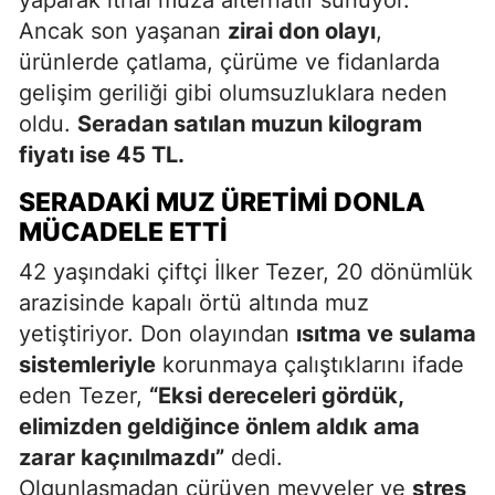
Ancak son yaşanan
zirai don olayı
,
ürünlerde çatlama, çürüme ve fidanlarda
gelişim geriliği gibi olumsuzluklara neden
oldu.
Seradan satılan muzun kilogram
fiyatı ise 45 TL.
SERADAKI MUZ ÜRETIMI DONLA
MÜCADELE ETTI
42 yaşındaki çiftçi İlker Tezer, 20 dönümlük
arazisinde kapalı örtü altında muz
yetiştiriyor. Don olayından
ısıtma ve sulama
sistemleriyle
korunmaya çalıştıklarını ifade
eden Tezer,
“Eksi dereceleri gördük,
elimizden geldiğince önlem aldık ama
zarar kaçınılmazdı”
dedi.
Olgunlaşmadan çürüyen meyveler ve
stres