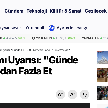
Gündem
Teknoloji
Kültür & Sanat
Gezilecek 
ayvansever
Otomobil
#yeterincesosyal
TIN
10.718,93
0,92%
YARIM ALTIN
21.437,87
0,92%
DOLAR
47,5974
 Uyarısı: "Günde 100-150 Gramdan Fazla Et Tüketmeyin!"
ı Uyarısı: "Günde
an Fazla Et
+
-
A
A