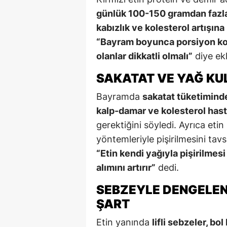
günlük 100-150 gramdan fazla 
kabızlık ve kolesterol artışın
“Bayram boyunca porsiyon kont
olanlar dikkatli olmalı”
diye ekl
SAKATAT VE YAĞ KU
Bayramda
sakatat tüketiminde
kalp-damar ve kolesterol hast
gerektiğini söyledi. Ayrıca etin
yöntemleriyle pişirilmesini tavsi
“Etin kendi yağıyla pişirilmesi
alımını artırır”
dedi.
SEBZEYLE DENGELEN
ŞART
Etin yanında
lifli sebzeler, bo