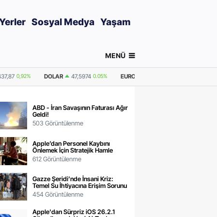
Yerler
Sosyal Medya
Yaşam
MENÜ
0.05%
EURO
55,1283
0.19%
GRAM ALTIN
6.555,92
0,92%
ONS ALTI
ABD - İran Savaşının Faturası Ağır
Geldi!
503 Görüntülenme
Apple’dan Personel Kaybını
Önlemek İçin Stratejik Hamle
612 Görüntülenme
Gazze Şeridi’nde İnsani Kriz:
Temel Su İhtiyacına Erişim Sorunu
454 Görüntülenme
Apple'dan Sürpriz iOS 26.2.1