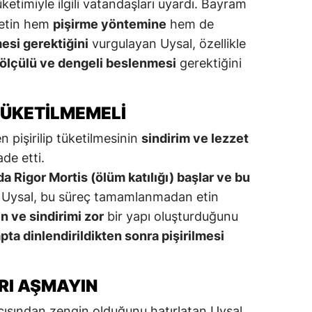
ketimiyle ilgili vatandaşları uyardı. Bayram
 etin hem
pişirme yöntemine
hem de
esi gerektiğini
vurgulayan Uysal, özellikle
ölçülü ve dengeli beslenmesi
gerektiğini
TÜKETILMEMELI
 pişirilip tüketilmesinin
sindirim ve lezzet
ade etti.
a Rigor Mortis (ölüm katılığı) başlar ve bu
 Uysal, bu süreç tamamlanmadan etin
n ve sindirimi zor
bir yapı oluşturduğunu
pta dinlendirildikten sonra pişirilmesi
RI AŞMAYIN
açısından zengin olduğunu hatırlatan Uysal,