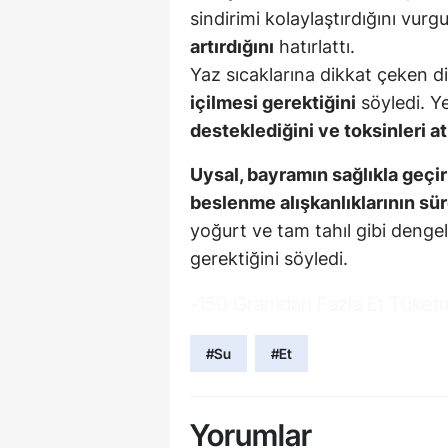
sindirimi kolaylaştırdığını vur
artırdığını
hatırlattı.
Yaz sıcaklarına dikkat çeken d
içilmesi gerektiğini
söyledi. Ye
desteklediğini ve toksinleri a
Uysal, bayramın sağlıkla geçir
beslenme alışkanlıklarının sü
yoğurt ve tam tahıl gibi dengel
gerektiğini söyledi.
-150 Gramdan Fazla Et Tüket
#Su
#Et
Yorumlar