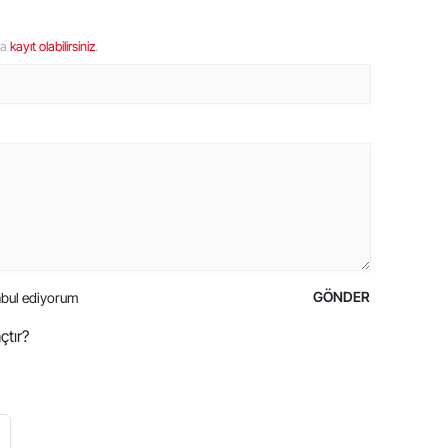
ya
kayıt olabilirsiniz
.
GÖNDER
bul ediyorum
çtır?