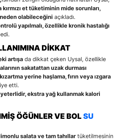
kırmızı et tüketiminin mide sorunları,
a neden olabileceğini
açıkladı.
rolü yapılmalı, özellikle kronik hastalığı
edi.
LLANIMINA DIKKAT
ki artışa
da dikkat çeken Uysal, özellikle
alarının sakatattan uzak durması
kızartma yerine haşlama, fırın veya ızgara
ye etti.
 yeterlidir, ekstra yağ kullanmak kalori
MIŞ ÖĞÜNLER VE BOL
SU
l limonlu salata ve tam tahıllar
tüketilmesinin