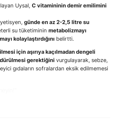
gulayan Uysal,
C vitamininin demir emilimini
iyetisyen,
günde en az 2-2,5 litre su
terli su tüketiminin
metabolizmayı
tmayı kolaylaştırdığını
belirtti.
ilmesi için aşırıya kaçılmadan dengeli
rdürülmesi gerektiğini
vurgulayarak, sebze,
eyici gıdaların sofralardan eksik edilmemesi
meyin!"