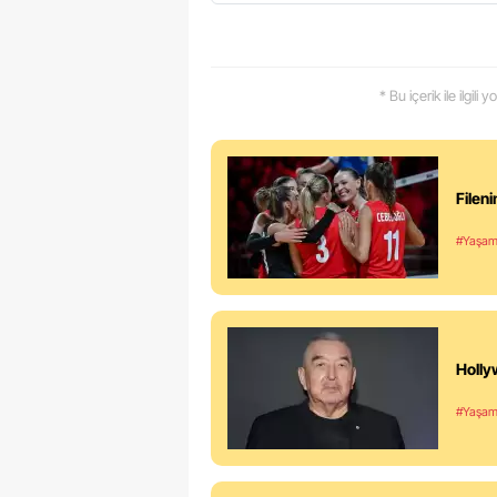
* Bu içerik ile ilgili
Filen
#Yaşa
Holly
#Yaşa