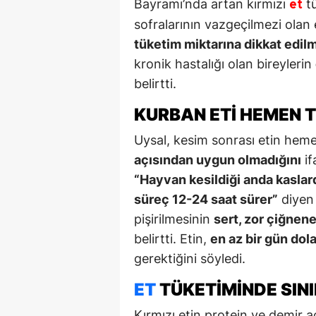
Bayramı’nda artan kırmızı
tü
et
sofralarının vazgeçilmezi olan
tüketim miktarına dikkat edilm
kronik hastalığı olan bireylerin
belirtti.
KURBAN ETI HEMEN 
Uysal, kesim sonrası etin hemen
açısından uygun olmadığını
if
“Hayvan kesildiği anda kaslard
süreç 12-24 saat sürer”
diyen
pişirilmesinin
sert, zor çiğnene
belirtti. Etin,
en az bir gün dola
gerektiğini söyledi.
ET
TÜKETIMINDE SINI
Kırmızı etin protein ve demir 