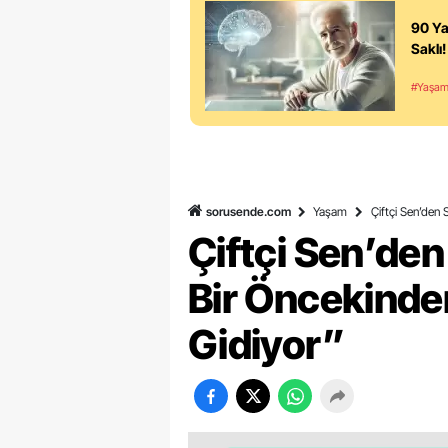
90 Ya
Saklı!
#Yaşa
sorusende.com
Yaşam
Çiftçi Sen’den 
Çiftçi Sen’den 
Bir Öncekinde
Gidiyor”