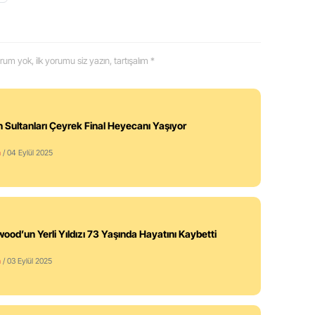
 yorum yok, ilk yorumu siz yazın, tartışalım *
in Sultanları Çeyrek Final Heyecanı Yaşıyor
m
/ 04 Eylül 2025
wood’un Yerli Yıldızı 73 Yaşında Hayatını Kaybetti
m
/ 03 Eylül 2025