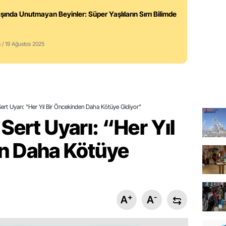
şında Unutmayan Beyinler: Süper Yaşlıların Sırrı Bilimde
m
/ 19 Ağustos 2025
Sert Uyarı: “Her Yıl Bir Öncekinden Daha Kötüye Gidiyor”
Sert Uyarı: “Her Yıl
n Daha Kötüye
+
-
A
A