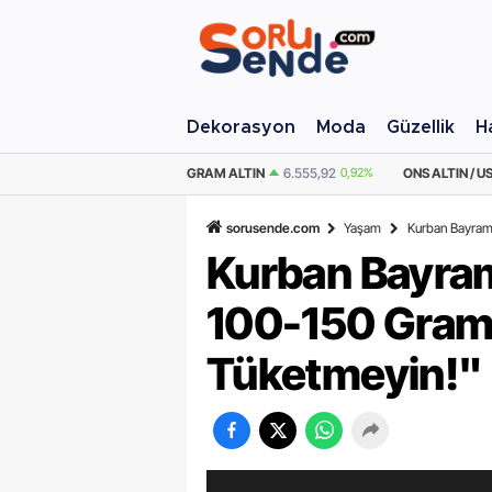
Dekorasyon
Moda
Güzellik
H
M ALTIN
6.555,92
0,92%
ONS ALTIN / USD
4.284,77
0,88%
ÇEYREK AL
sorusende.com
Yaşam
Kurban Bayramı
Kurban Bayram
100-150 Gramd
Tüketmeyin!"