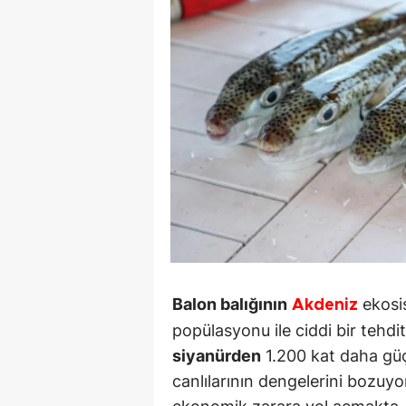
Balon balığının
ekosis
Akdeniz
popülasyonu ile ciddi bir tehdit
siyanürden
1.200 kat daha güç
canlılarının dengelerini bozuyor