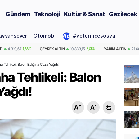
Gündem
Teknoloji
Kültür & Sanat
Gezilecek 
ayvansever
Otomobil
#yeterincesosyal
IN
10.833,15
2,05%
YARIM ALTIN
21.666,31
2,05%
DOLAR
47,7105
0.
 Tehlikeli: Balon Balığına Ceza Yağdı!
a Tehlikeli: Balon
Yağdı!
+
-
A
A