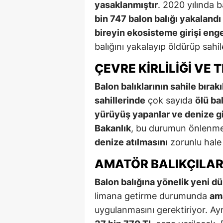
yasaklanmıştır
. 2020 yılında b
bin 747 balon balığı yakalandı
bireyin ekosisteme girişi eng
balığını yakalayıp öldürüp sah
ÇEVRE KIRLILIĞI VE 
Balon balıklarının sahile bırak
sahillerinde
çok sayıda
ölü ba
yürüyüş yapanlar ve denize g
Bakanlık
, bu durumun önlenmes
denize atılmasını
zorunlu hale 
AMATÖR BALIKÇILA
Balon balığına yönelik yeni 
limana getirme durumunda
ama
uygulanmasını gerektiriyor. Ay