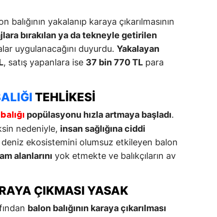
lon balığının yakalanıp karaya çıkarılmasının
jlara bırakılan ya da tekneyle getirilen
alar uygulanacağını duyurdu.
Yakalayan
L
, satış yapanlara ise
37 bin 770 TL
para
ALIĞI
TEHLIKESI
popülasyonu hızla artmaya başladı
.
balığı
ksin nedeniyle,
insan sağlığına ciddi
, deniz ekosistemini olumsuz etkileyen balon
am alanlarını
yok etmekte ve balıkçıların av
ARAYA ÇIKMASI YASAK
afından
balon balığının karaya çıkarılması