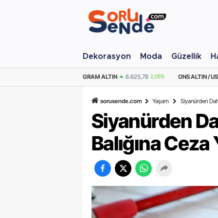
Dekorasyon
Moda
Güzellik
H
M ALTIN
6.625,78
2,05%
ONS ALTIN / USD
4.319,67
1,88%
ÇEYREK ALT
sorusende.com
Yaşam
Siyanürden Daha
Siyanürden Dah
Balığına Ceza 