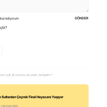
GÖNDER
bul ediyorum
çtır?
 yorum yok, ilk yorumu siz yazın, tartışalım *
in Sultanları Çeyrek Final Heyecanı Yaşıyor
m
/ 04 Eylül 2025