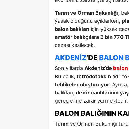
ekonomik zarara yol açmakta.
Tarım ve Orman Bakanlığı
, ba
yasak olduğunu açıklarken,
pla
balon balıkları
için yüksek cez
amatör balıkçılara 3 bin 770 T
cezası kesilecek.
AKDENIZ
’DE
BALON B
Son yıllarda
Akdeniz’de
balon 
Bu balık,
tetrodotoksin
adlı to
tehlikeler oluşturuyor
. Ayrıca
balıkları,
deniz canlılarının yaş
gereçlerine zarar vermektedir.
BALON BALIĞININ K
Tarım ve Orman Bakanlığı tar