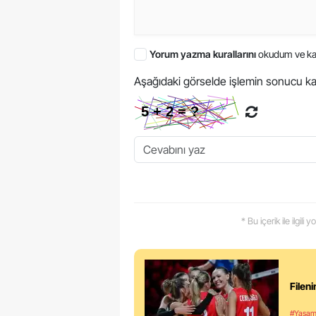
Yorum yazma kurallarını
okudum ve ka
Aşağıdaki görselde işlemin sonucu ka
* Bu içerik ile ilgili
Filen
#Yaşa