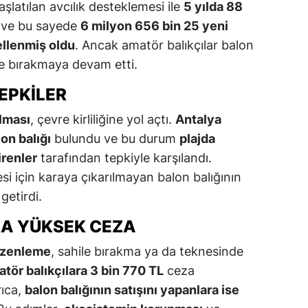
aşlatılan avcılık desteklemesi ile
5 yılda 88
ve bu sayede
6 milyon 656 bin 25 yeni
ellenmiş oldu
. Ancak amatör balıkçılar balon
ile bırakmaya devam etti.
TEPKILER
ılması
, çevre kirliliğine yol açtı.
Antalya
lon balığı
bulundu ve bu durum
plajda
irenler
tarafından tepkiyle karşılandı.
i için karaya çıkarılmayan balon balığının
getirdi.
RA YÜKSEK CEZA
düzenleme
, sahile bırakma ya da teknesinde
tör balıkçılara 3 bin 770 TL
ceza
rıca,
balon balığının satışını yapanlara ise