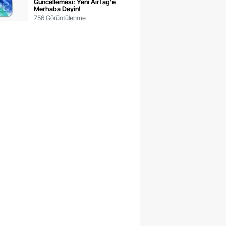
Güncellemesi: Yeni AirTag'e
Merhaba Deyin!
756 Görüntülenme