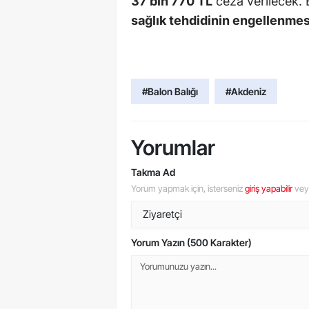
37 bin 770 TL
ceza verilecek. 
sağlık tehdidinin engellenmes
#Balon Balığı
#Akdeniz
Yorumlar
Takma Ad
Yorum yapmak için, isterseniz
giriş yapabilir
ve
Yorum Yazın (500 Karakter)