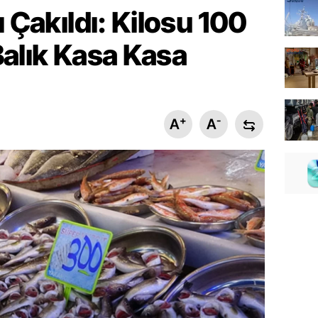
ı Çakıldı: Kilosu 100
Balık Kasa Kasa
+
-
A
A