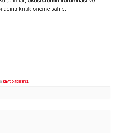
Bu adımlar,
ekosistemin korunması
ve
i
adına kritik öneme sahip.
ya
kayıt olabilirsiniz
.