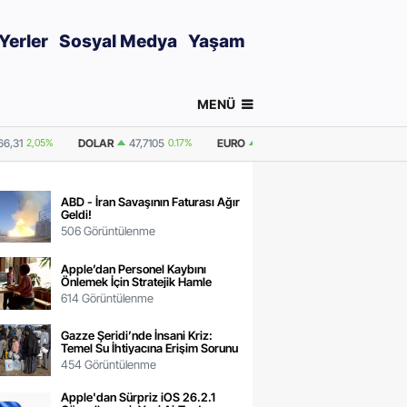
Yerler
Sosyal Medya
Yaşam
MENÜ
17%
EURO
55,0849
0.12%
GRAM ALTIN
6.625,78
2,05%
ONS ALTIN
ABD - İran Savaşının Faturası Ağır
Geldi!
506 Görüntülenme
Apple’dan Personel Kaybını
Önlemek İçin Stratejik Hamle
614 Görüntülenme
Gazze Şeridi’nde İnsani Kriz:
Temel Su İhtiyacına Erişim Sorunu
454 Görüntülenme
Apple'dan Sürpriz iOS 26.2.1