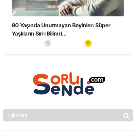
90 Yaşında Unutmayan Beyinler: Süper
Holl
Yaşlıların Sırrı Bilimd...
Haya
1
2