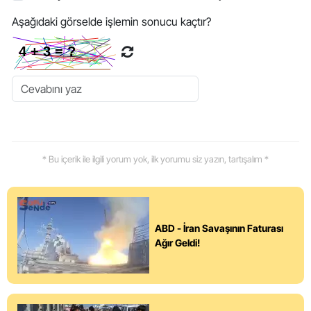
Aşağıdaki görselde işlemin sonucu kaçtır?
* Bu içerik ile ilgili yorum yok, ilk yorumu siz yazın, tartışalım *
ABD - İran Savaşının Faturası
Ağır Geldi!