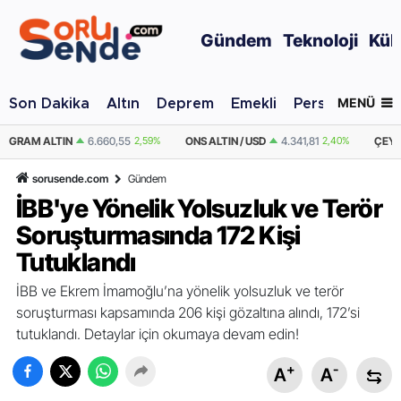
Gündem
Teknoloji
Kül
MENÜ
Son Dakika
Altın
Deprem
Emekli
Personel Alımı
ONS ALTIN / USD
4.341,81
2,40%
ÇEYREK ALTIN
10.889,99
2,59%
YA
sorusende.com
Gündem
İBB'ye Yönelik Yolsuzluk ve Terör
Soruşturmasında 172 Kişi
Tutuklandı
İBB ve Ekrem İmamoğlu’na yönelik yolsuzluk ve terör
soruşturması kapsamında 206 kişi gözaltına alındı, 172’si
tutuklandı. Detaylar için okumaya devam edin!
+
-
A
A