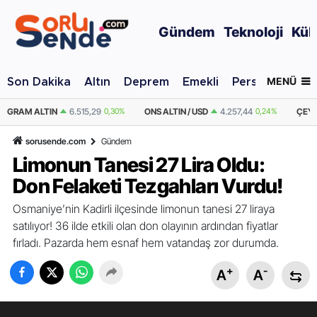
Gündem
Teknoloji
Kül
MENÜ
Son Dakika
Altın
Deprem
Emekli
Personel Alımı
0,30%
ONS ALTIN / USD
4.257,44
0,24%
ÇEYREK ALTIN
10.652,50
0,3
sorusende.com
Gündem
Limonun Tanesi 27 Lira Oldu:
Don Felaketi Tezgahları Vurdu!
Osmaniye’nin Kadirli ilçesinde limonun tanesi 27 liraya
satılıyor! 36 ilde etkili olan don olayının ardından fiyatlar
fırladı. Pazarda hem esnaf hem vatandaş zor durumda.
+
-
A
A