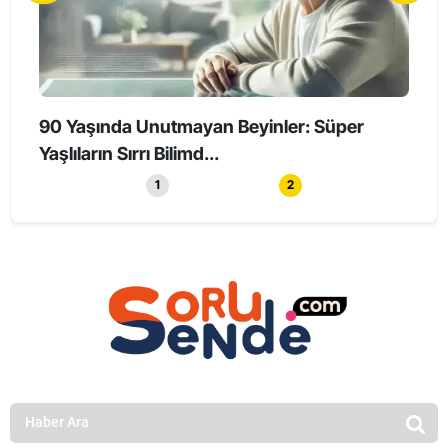
90 Yaşında Unutmayan Beyinler: Süper
Holl
Yaşlıların Sırrı Bilimd...
Haya
1
2