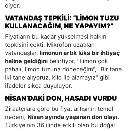
diyor.
VATANDAŞ TEPKILI: “LIMON TUZU
KULLANACAĞIM, NE YAPAYIM?”
Fiyatların bu kadar yükselmesi halkın
tepkisini çekti. Mikrofon uzatılan
vatandaşlar,
limonun artık lüks bir ihtiyaç
haline geldiğini
belirtiyor. "Limon çok
pahalı, limon tuzuna döneceğim", "Bir tane
iki tane alıyoruz, kilo ile alamayız" gibi
ifadeler sıkça duyuluyor.
NISAN’DAKI DON, HASADI VURDU
Ziraatçılara göre bu fiyat artışının temel
nedeni,
Nisan ayında yaşanan don olayı.
Türkiye’nin 36 ilinde etkili olan bu doğal