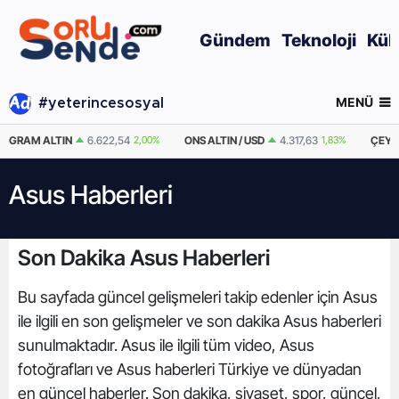
Gündem
Teknoloji
Kül
MENÜ
#yeterincesosyal
GRAM ALTIN
6.622,54
2,00%
ONS ALTIN / USD
4.317,63
1,83%
ÇEYR
Asus Haberleri
Son Dakika Asus Haberleri
Bu sayfada güncel gelişmeleri takip edenler için Asus
ile ilgili en son gelişmeler ve son dakika Asus haberleri
sunulmaktadır. Asus ile ilgili tüm video, Asus
fotoğrafları ve Asus haberleri Türkiye ve dünyadan
en güncel haberler. Son dakika, siyaset, spor, güncel,