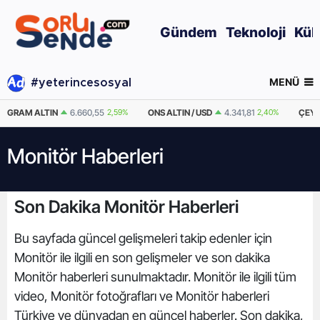
Gündem
Teknoloji
Kül
MENÜ
#yeterincesosyal
GRAM ALTIN
6.660,55
2,59%
ONS ALTIN / USD
4.341,81
2,40%
ÇEYR
Monitör Haberleri
Son Dakika Monitör Haberleri
Bu sayfada güncel gelişmeleri takip edenler için
Monitör ile ilgili en son gelişmeler ve son dakika
Monitör haberleri sunulmaktadır. Monitör ile ilgili tüm
video, Monitör fotoğrafları ve Monitör haberleri
Türkiye ve dünyadan en güncel haberler. Son dakika,