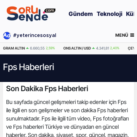
Gündem
Teknoloji
Kül
MENÜ
#yeterincesosyal
GRAM ALTIN
6.660,55
2,59%
ONS ALTIN / USD
4.341,81
2,40%
ÇEYR
Fps Haberleri
Son Dakika Fps Haberleri
Bu sayfada güncel gelişmeleri takip edenler için Fps
ile ilgili en son gelişmeler ve son dakika Fps haberleri
sunulmaktadır. Fps ile ilgili tüm video, Fps fotoğrafları
ve Fps haberleri Türkiye ve dünyadan en güncel
haberler. Son dakika, siyaset, spor, güncel, magazin,