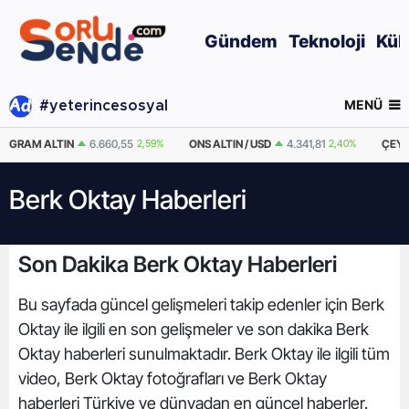
Gündem
Teknoloji
Kül
MENÜ
#yeterincesosyal
GRAM ALTIN
6.660,55
2,59%
ONS ALTIN / USD
4.341,81
2,40%
ÇEYR
Berk Oktay Haberleri
Son Dakika Berk Oktay Haberleri
Bu sayfada güncel gelişmeleri takip edenler için Berk
Oktay ile ilgili en son gelişmeler ve son dakika Berk
Oktay haberleri sunulmaktadır. Berk Oktay ile ilgili tüm
video, Berk Oktay fotoğrafları ve Berk Oktay
haberleri Türkiye ve dünyadan en güncel haberler.