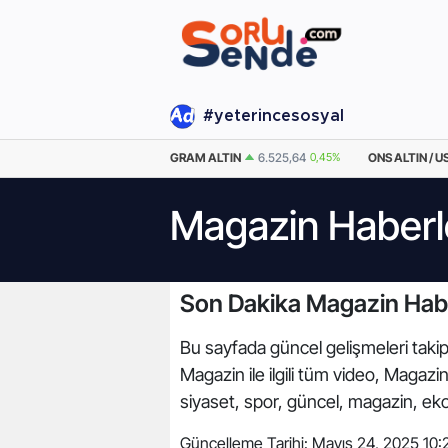
#yeterincesosyal
EURO
55,1082
0.14%
GRAM ALTIN
6.525,64
0,45%
ONS ALTIN / U
Magazin Haberl
Son Dakika Magazin Habe
Bu sayfada güncel gelişmeleri takip
Magazin ile ilgili tüm video, Magaz
siyaset, spor, güncel, magazin, ek
Güncelleme Tarihi:
Mayıs 24, 2025 10: