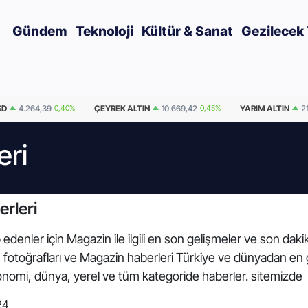
Gündem
Teknoloji
Kültür & Sanat
Gezilecek 
SD
4.264,39
0,40%
ÇEYREK ALTIN
10.669,42
0,45%
YARIM ALTIN
2
eri
rleri
 edenler için Magazin ile ilgili en son gelişmeler ve son dak
in fotoğrafları ve Magazin haberleri Türkiye ve dünyadan en
onomi, dünya, yerel ve tüm kategoride haberler. sitemizde
24