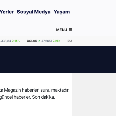
Yerler
Sosyal Medya
Yaşam
MENÜ
1.338,84
0,45%
DOLAR
47,6051
0.05%
EURO
55,1082
0.14%
GRAM 
ika Magazin haberleri sunulmaktadır.
 güncel haberler. Son dakika,