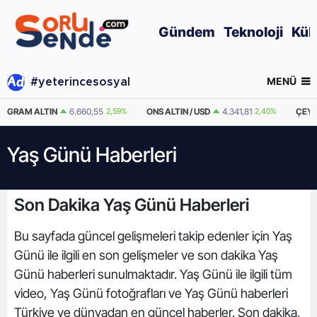
Gündem
Teknoloji
Kül
MENÜ
#yeterincesosyal
GRAM ALTIN
6.660,55
2,59%
ONS ALTIN / USD
4.341,81
2,40%
ÇEYR
Yaş Günü Haberleri
Son Dakika Yaş Günü Haberleri
Bu sayfada güncel gelişmeleri takip edenler için Yaş
Günü ile ilgili en son gelişmeler ve son dakika Yaş
Günü haberleri sunulmaktadır. Yaş Günü ile ilgili tüm
video, Yaş Günü fotoğrafları ve Yaş Günü haberleri
Türkiye ve dünyadan en güncel haberler. Son dakika,