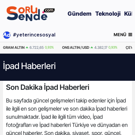
Gündem
Teknoloji
Kül
MENÜ
#yeterincesosyal
GRAM ALTIN
6.722,65
0,93%
ONS ALTIN / USD
4.382,17
0,93%
ÇEYR
İpad Haberleri
Son Dakika İpad Haberleri
Bu sayfada güncel gelişmeleri takip edenler için İpad
ile ilgili en son gelişmeler ve son dakika İpad haberleri
sunulmaktadır. İpad ile ilgili tüm video, İpad
fotoğrafları ve İpad haberleri Türkiye ve dünyadan en
güncel haberler. Son dakika, siyaset, spor, güncel,