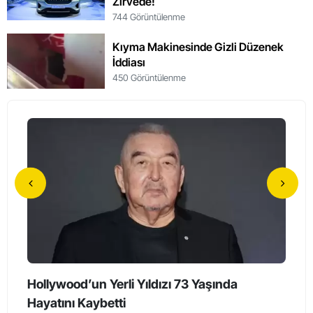
Zirvede!
744 Görüntülenme
Kıyma Makinesinde Gizli Düzenek
İddiası
450 Görüntülenme
Hollywood’un Yerli Yıldızı 73 Yaşında
90 Y
Hayatını Kaybetti
Yaşlı