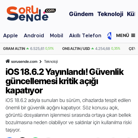
Gündem
Teknoloji
Kül
MENÜ
Apple
Android
Mobil
Akıllı Telefon
#yeteri
525,61
0,51%
ONS ALTIN / USD
4.254,68
0,35%
ÇEYREK ALTIN
10.669,
sorusende.com
Teknoloji
iOS 18.6.2 Yayınlandı! Güvenlik
güncellemesi kritik açığı
kapatıyor
iOS 18.6.2 adıyla sunulan bu sürüm, cihazlarda tespit edilen
önemli bir güvenlik açığını kapatıyor. Söz konusu açık,
görüntü dosyalarının işlenmesi sırasında ortaya çıkan bellek
bozulmasına neden olabiliyor ve saldırılar için kullanılma riski
taşıyor.