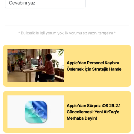
* Bu içerik ile ilgili yorum yok, ilk yorumu siz yazın, tartışalım *
Apple’dan Personel Kaybını
Önlemek İçin Stratejik Hamle
Apple'dan Sürpriz iOS 26.2.1
Güncellemesi: Yeni AirTag'e
Merhaba Deyin!