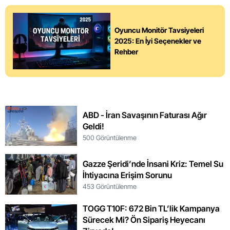
Oyuncu Monitör Tavsiyeleri
2025: En İyi Seçenekler ve
Rehber
ABD - İran Savaşının Faturası Ağır
Geldi!
500 Görüntülenme
Gazze Şeridi’nde İnsani Kriz: Temel Su
İhtiyacına Erişim Sorunu
453 Görüntülenme
TOGG T10F: 672 Bin TL’lik Kampanya
Sürecek Mi? Ön Sipariş Heyecanı