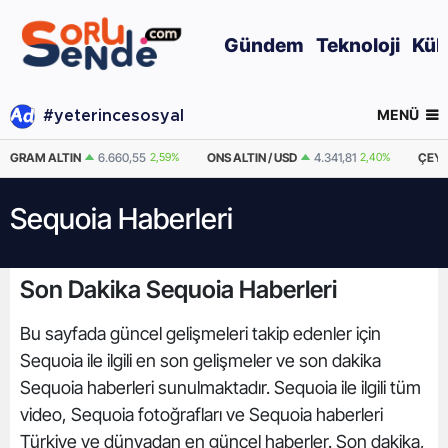
Gündem
Teknoloji
Kül
MENÜ
#yeterincesosyal
GRAM ALTIN
6.660,55
2,59%
ONS ALTIN / USD
4.341,81
2,40%
ÇEYR
Sequoia Haberleri
Son Dakika Sequoia Haberleri
Bu sayfada güncel gelişmeleri takip edenler için
Sequoia ile ilgili en son gelişmeler ve son dakika
Sequoia haberleri sunulmaktadır. Sequoia ile ilgili tüm
video, Sequoia fotoğrafları ve Sequoia haberleri
Türkiye ve dünyadan en güncel haberler. Son dakika,